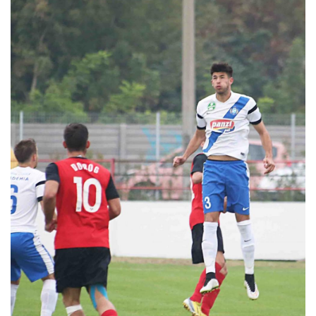
MÉRKŐZÉSEK
KLUB
GALÉRIA
SZURKOLÓI ÉLMÉNYEK
AKKREDITÁCIÓ