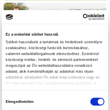
Ez a weboldal sütiket használ.
Sütiket használunk a tartalmak és hirdetések személyre
szabásához, közösségi funkciók biztosításához,
valamint weboldalforgalmunk elemzéséhez. Ezenkívül
közösségi média-, hirdető- és elemező partnereinkkel
megosztjuk az Ön weboldalhasználatra vonatkozó
adatait, akik kombinálhatják az adatokat más olyan
adatokkal, amelyeket Ön adott meg számukra vagy az
Ön által használt más szolgáltatásokból gyűjtöttek. A
weboldalon való böngészés folytatásával Ön hozzájárul a
sütik használatához.
Hozzájárulás
Elengedhetetlen
kiválasztása