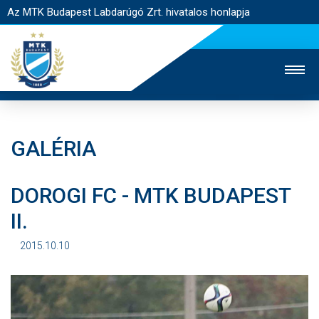
Az MTK Budapest Labdarúgó Zrt. hivatalos honlapja
GALÉRIA
MTK TV
UTÁNPÓTLÁS
NŐI SZAKÁG
DOROGI FC - MTK BUDAPEST
JEGYÉRTÉKESÍTÉS
WEBSHOP
STADION
II.
EGYESÜLET
KAPCSOLAT
2015.10.10
NYITÓLAP
HÍREK
CSAPATOK