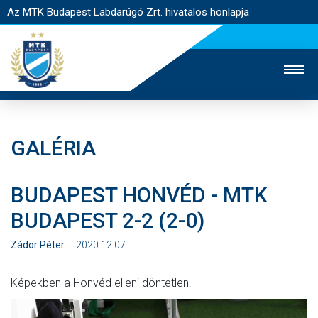
Az MTK Budapest Labdarúgó Zrt. hivatalos honlapja
GALÉRIA
MTK TV
UTÁNPÓTLÁS
NŐI SZAKÁG
BUDAPEST HONVÉD - MTK
JEGYÉRTÉKESÍTÉS
WEBSHOP
STADION
BUDAPEST 2-2 (2-0)
EGYESÜLET
KAPCSOLAT
Zádor Péter
2020.12.07
NYITÓLAP
Képekben a Honvéd elleni döntetlen.
HÍREK
CSAPATOK