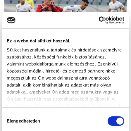
Ez a weboldal sütiket használ.
Sütiket használunk a tartalmak és hirdetések személyre
szabásához, közösségi funkciók biztosításához,
valamint weboldalforgalmunk elemzéséhez. Ezenkívül
közösségi média-, hirdető- és elemező partnereinkkel
megosztjuk az Ön weboldalhasználatra vonatkozó
adatait, akik kombinálhatják az adatokat más olyan
adatokkal, amelyeket Ön adott meg számukra vagy az
Ön által használt más szolgáltatásokból gyűjtöttek. A
weboldalon való böngészés folytatásával Ön hozzájárul a
sütik használatához.
Hozzájárulás
Elengedhetetlen
kiválasztása