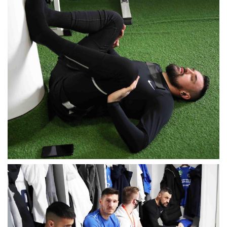
MÉRKŐZÉSEK
KLUB
GALÉRIA
SZURKOLÓI ÉLMÉNYEK
AKKREDITÁCIÓ