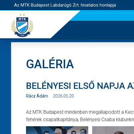
Az MTK Budapest Labdarúgó Zrt. hivatalos honlapja
GALÉRIA
BELÉNYESI ELSŐ NAPJA 
Rácz Ádám
2026.05.20
Az MTK Budapest mindenben megállapodott a Kecskem
fehérek csapatkapitánya, Belényesi Csaba klubunknál