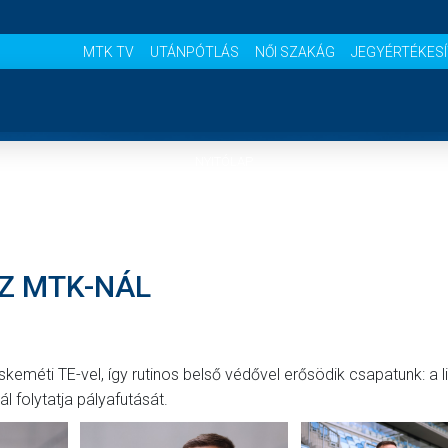
MTK TV
UTÁNPÓTLÁS
NŐI SZAKÁG
JEGYÉRTÉKES
NYITÓLAP
HÍREK
AZ MTK-NÁL
CSAPATOK
MÉRKŐZÉSEK
éti TE-vel, így rutinos belső védővel erősödik csapatunk: a li
 folytatja pályafutását.
KLUB