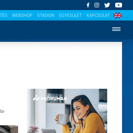
ÍTÉS
WEBSHOP
STADION
EGYESÜLET
KAPCSOLAT
la-