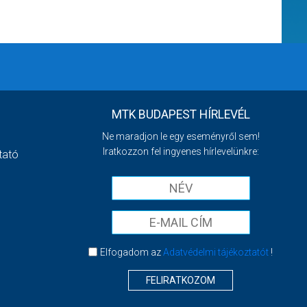
MTK BUDAPEST HÍRLEVÉL
Ne maradjon le egy eseményről sem!
Iratkozzon fel ingyenes hírlevelünkre:
tató
Elfogadom az
Adatvédelmi tájékoztatót
!
FELIRATKOZOM