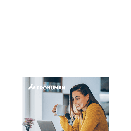
MÉRKŐZÉSEK
KLUB
GALÉRIA
SZURKOLÓI ÉLMÉNYEK
AKKREDITÁCIÓ