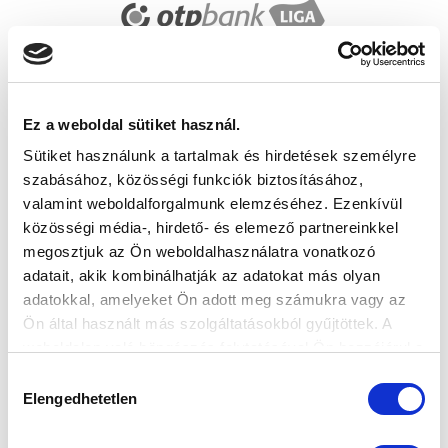
Ez a weboldal sütiket használ.
Sütiket használunk a tartalmak és hirdetések személyre
szabásához, közösségi funkciók biztosításához,
valamint weboldalforgalmunk elemzéséhez. Ezenkívül
közösségi média-, hirdető- és elemező partnereinkkel
megosztjuk az Ön weboldalhasználatra vonatkozó
adatait, akik kombinálhatják az adatokat más olyan
adatokkal, amelyeket Ön adott meg számukra vagy az
Ön által használt más szolgáltatásokból gyűjtöttek. A
weboldalon való böngészés folytatásával Ön hozzájárul a
sütik használatához.
Hozzájárulás
Elengedhetetlen
kiválasztása