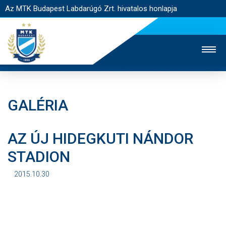
Az MTK Budapest Labdarúgó Zrt. hivatalos honlapja
GALÉRIA
MTK TV
UTÁNPÓTLÁS
NŐI SZAKÁG
AZ ÚJ HIDEGKUTI NÁNDOR
JEGYÉRTÉKESÍTÉS
WEBSHOP
STADION
STADION
EGYESÜLET
KAPCSOLAT
2015.10.30
NYITÓLAP
HÍREK
CSAPATOK