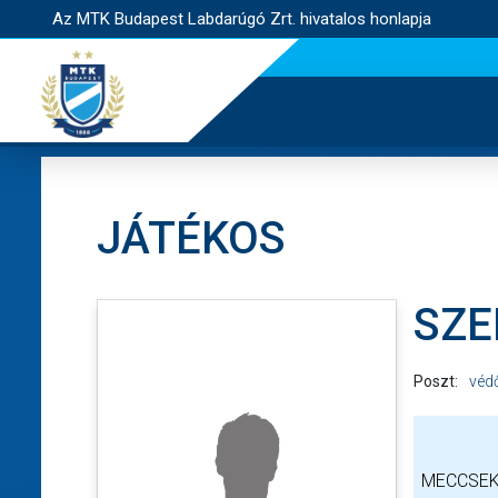
Az MTK Budapest Labdarúgó Zrt. hivatalos honlapja
JÁTÉKOS
SZE
Poszt:
véd
MECCSEK