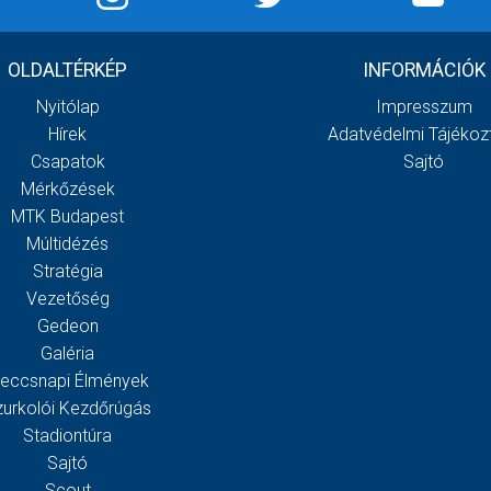
OLDALTÉRKÉP
INFORMÁCIÓK
Nyitólap
Impresszum
Hírek
Adatvédelmi Tájékoz
Csapatok
Sajtó
Mérkőzések
MTK Budapest
Múltidézés
Stratégia
Vezetőség
Gedeon
Galéria
eccsnapi Élmények
zurkolói Kezdőrúgás
Stadiontúra
Sajtó
Scout