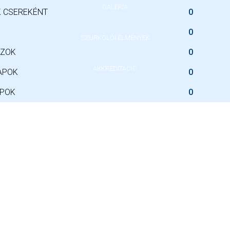
GALÉRIA
 CSEREKÉNT
0
0
SZURKOLÓI ÉLMÉNYEK
SZOK
0
AKKREDITÁCIÓ
APOK
0
APOK
0