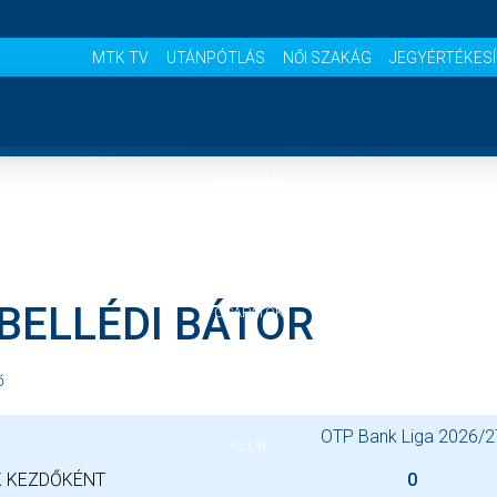
MTK TV
UTÁNPÓTLÁS
NŐI SZAKÁG
JEGYÉRTÉKES
NYITÓLAP
HÍREK
BELLÉDI BÁTOR
CSAPATOK
MÉRKŐZÉSEK
ő
OTP Bank Liga 2026/2
KLUB
 KEZDŐKÉNT
0