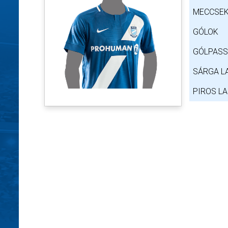
MECCSEK
GÓLOK
GÓLPAS
SÁRGA L
PIROS L