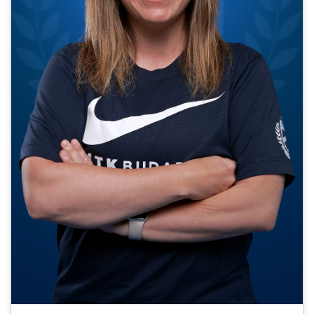
MÉRKŐZÉSEK
KLUB
GALÉRIA
SZURKOLÓI ÉLMÉNYEK
AKKREDITÁCIÓ