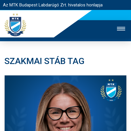
Az MTK Budapest Labdarúgó Zrt. hivatalos honlapja
SZAKMAI STÁB TAG
MTK TV
UTÁNPÓTLÁS
NŐI SZAKÁG
JEGYÉRTÉKESÍTÉS
WEBSHOP
STADION
EGYESÜLET
KAPCSOLAT
NYITÓLAP
HÍREK
CSAPATOK