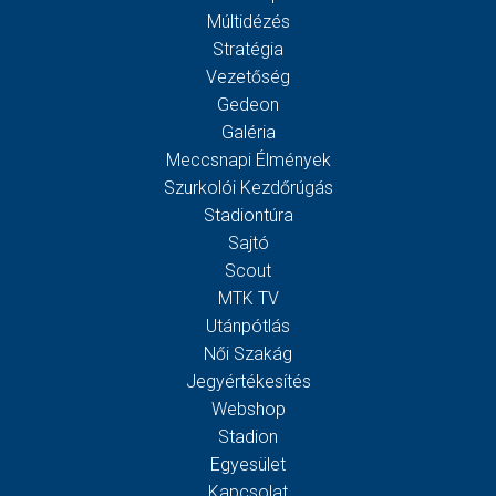
Múltidézés
Stratégia
Vezetőség
Gedeon
Galéria
Meccsnapi Élmények
Szurkolói Kezdőrúgás
Stadiontúra
Sajtó
Scout
MTK TV
Utánpótlás
Női Szakág
Jegyértékesítés
Webshop
Stadion
Egyesület
Kapcsolat