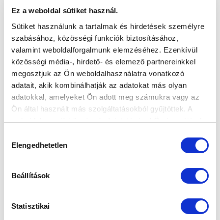
Ez a weboldal sütiket használ.
Sütiket használunk a tartalmak és hirdetések személyre
szabásához, közösségi funkciók biztosításához,
valamint weboldalforgalmunk elemzéséhez. Ezenkívül
közösségi média-, hirdető- és elemező partnereinkkel
megosztjuk az Ön weboldalhasználatra vonatkozó
adatait, akik kombinálhatják az adatokat más olyan
adatokkal, amelyeket Ön adott meg számukra vagy az
Ön által használt más szolgáltatásokból gyűjtöttek. A
weboldalon való böngészés folytatásával Ön hozzájárul a
sütik használatához.
Hozzájárulás
Elengedhetetlen
kiválasztása
Beállítások
Statisztikai