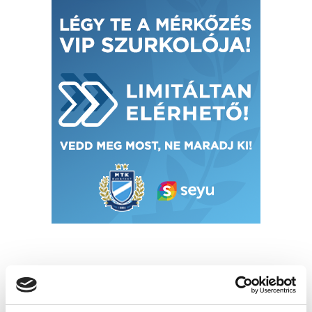
SZPONZOROK