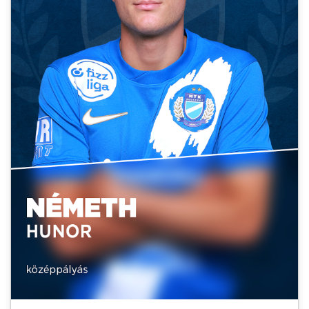
MÉRKŐZÉSEK
KLUB
GALÉRIA
SZURKOLÓI ÉLMÉNYEK
AKKREDITÁCIÓ