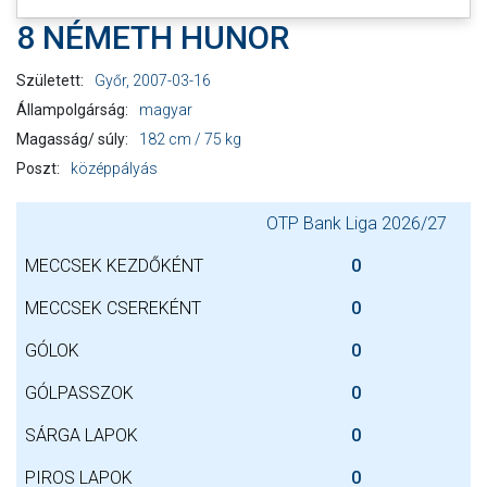
8 NÉMETH HUNOR
Született:
Győr, 2007-03-16
Állampolgárság:
magyar
Magasság/ súly:
182 cm / 75 kg
Poszt:
középpályás
OTP Bank Liga 2026/27
MECCSEK KEZDŐKÉNT
0
MECCSEK CSEREKÉNT
0
GÓLOK
0
GÓLPASSZOK
0
SÁRGA LAPOK
0
PIROS LAPOK
0