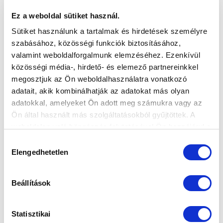
Ez a weboldal sütiket használ.
Sütiket használunk a tartalmak és hirdetések személyre
szabásához, közösségi funkciók biztosításához,
valamint weboldalforgalmunk elemzéséhez. Ezenkívül
közösségi média-, hirdető- és elemező partnereinkkel
megosztjuk az Ön weboldalhasználatra vonatkozó
adatait, akik kombinálhatják az adatokat más olyan
adatokkal, amelyeket Ön adott meg számukra vagy az
Ön által használt más szolgáltatásokból gyűjtöttek. A
weboldalon való böngészés folytatásával Ön hozzájárul a
sütik használatához.
Hozzájárulás
Elengedhetetlen
kiválasztása
Beállítások
Statisztikai