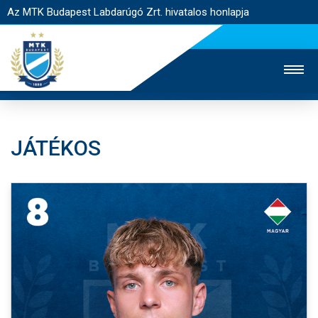
Az MTK Budapest Labdarúgó Zrt. hivatalos honlapja
JÁTÉKOS
MTK TV
UTÁNPÓTLÁS
NŐI SZAKÁG
JEGYÉRTÉKESÍTÉS
WEBSHOP
STADION
EGYESÜLET
KAPCSOLAT
NYITÓLAP
HÍREK
CSAPATOK