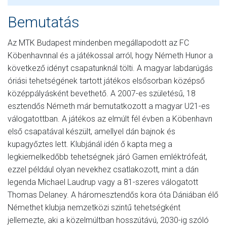
Bemutatás
Az MTK Budapest mindenben megállapodott az FC
Köbenhavnnal és a játékossal arról, hogy Németh Hunor a
következő idényt csapatunknál tölti. A magyar labdarúgás
óriási tehetségének tartott játékos elsősorban középső
középpályásként bevethető. A 2007-es születésű, 18
esztendős Németh már bemutatkozott a magyar U21-es
válogatottban. A játékos az elmúlt fél évben a Köbenhavn
első csapatával készült, amellyel dán bajnok és
kupagyőztes lett. Klubjánál idén ő kapta meg a
legkiemelkedőbb tehetségnek járó Garnen emléktrófeát,
ezzel például olyan nevekhez csatlakozott, mint a dán
legenda Michael Laudrup vagy a 81-szeres válogatott
Thomas Delaney. A háromesztendős kora óta Dániában élő
Némethet klubja nemzetközi szintű tehetségként
jellemezte, aki a közelmúltban hosszútávú, 2030-ig szóló