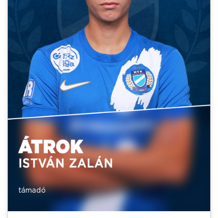
MÉRKŐZÉSEK
KLUB
GALÉRIA
SZURKOLÓI ÉLMÉNYEK
AKKREDITÁCIÓ