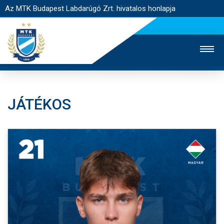
Az MTK Budapest Labdarúgó Zrt. hivatalos honlapja
JÁTÉKOS
MTK TV
UTÁNPÓTLÁS
NŐI SZAKÁG
JEGYÉRTÉKESÍTÉS
WEBSHOP
STADION
EGYESÜLET
KAPCSOLAT
NYITÓLAP
HÍREK
CSAPATOK