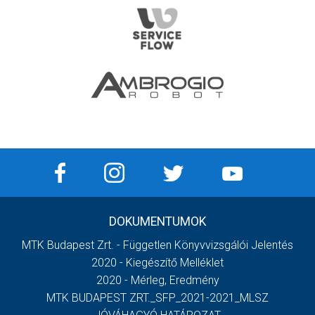
DOKUMENTUMOK
MTK Budapest Zrt. - Független Könyvvizsgálói Jelentés
2020 - Kiegészítő Melléklet
2020 - Mérleg, Eredmény
MTK BUDAPEST ZRT._SFP_2021-2021_MLSZ