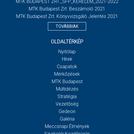
MTK BUDAPEST ZRT._SFP_KERELEM_2021-2022
MTK Budapest Zrt. Beszámoló 2021
MTK Budapest Zrt. Könyvvizsgáló Jelentés 2021
TOVÁBBIAK
OLDALTÉRKÉP
Nyitólap
Hírek
Csapatok
Mérkőzések
MTK Budapest
Múltidézés
Stratégia
Vezetőség
Gedeon
Galéria
Meccsnapi Élmények
Szurkolói Kezdőrúgás