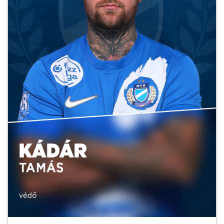
MÉRKŐZÉSEK
KLUB
GALÉRIA
SZURKOLÓI ÉLMÉNYEK
AKKREDITÁCIÓ