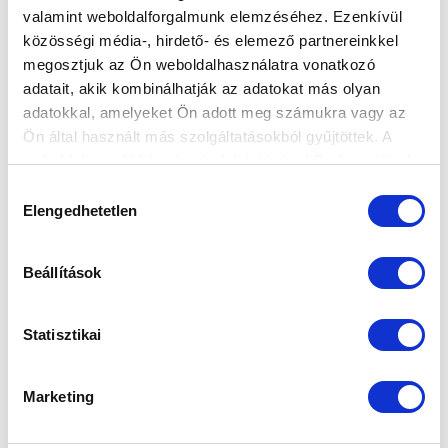
valamint weboldalforgalmunk elemzéséhez. Ezenkívül
közösségi média-, hirdető- és elemező partnereinkkel
megosztjuk az Ön weboldalhasználatra vonatkozó
adatait, akik kombinálhatják az adatokat más olyan
adatokkal, amelyeket Ön adott meg számukra vagy az
Ön által használt más szolgáltatásokból gyűjtöttek. A
weboldalon való böngészés folytatásával Ön hozzájárul a
sütik használatához.
Hozzájárulás
SZPONZOROK
Elengedhetetlen
kiválasztása
Beállítások
Statisztikai
Marketing