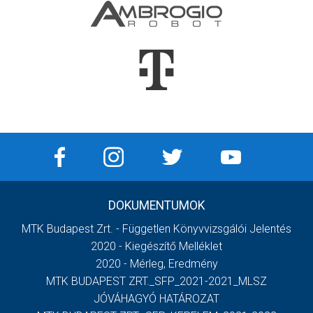
DOKUMENTUMOK
MTK Budapest Zrt. - Független Könyvvizsgálói Jelentés
2020 - Kiegészítő Melléklet
2020 - Mérleg, Eredmény
MTK BUDAPEST ZRT._SFP_2021-2021_MLSZ
JÓVÁHAGYÓ HATÁROZAT