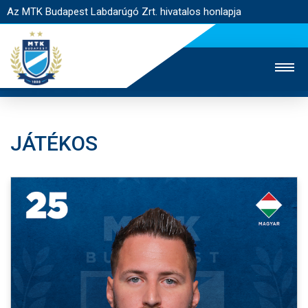
Az MTK Budapest Labdarúgó Zrt. hivatalos honlapja
JÁTÉKOS
MTK TV
UTÁNPÓTLÁS
NŐI SZAKÁG
JEGYÉRTÉKESÍTÉS
WEBSHOP
STADION
EGYESÜLET
KAPCSOLAT
NYITÓLAP
HÍREK
CSAPATOK