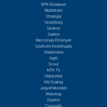
MTK Budapest
Múltidézés
Stratégia
Vezetőség
Gedeon
Galéria
Meccsnapi Élmények
Szurkolói Kezdőrúgás
Stadiontúra
Sajtó
Scout
MTK TV
Utánpótlás
Női Szakág
Jegyértékesítés
Webshop
Stadion
Egyesület