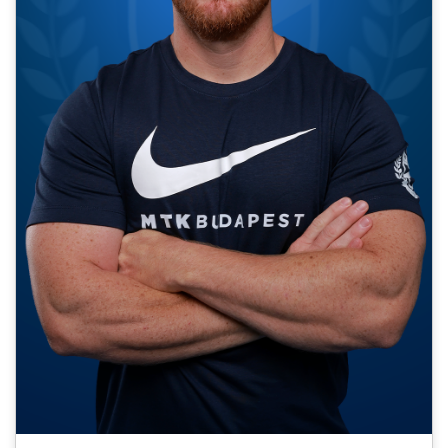
MÉRKŐZÉSEK
KLUB
GALÉRIA
SZURKOLÓI ÉLMÉNYEK
AKKREDITÁCIÓ