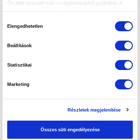
Ön által használt más szolgáltatásokból gyűjtöttek. A
weboldalon való böngészés folytatásával Ön hozzájárul a
sütik használatához.
Hozzájárulás
Elengedhetetlen
kiválasztása
Beállítások
Statisztikai
Marketing
Részletek megjelenítése
Összes süti engedélyezése