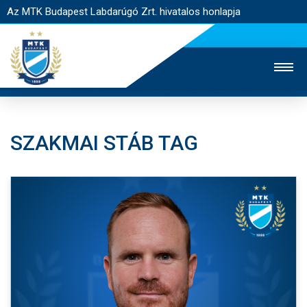
Az MTK Budapest Labdarúgó Zrt. hivatalos honlapja
SZAKMAI STÁB TAG
MTK TV
UTÁNPÓTLÁS
NŐI SZAKÁG
JEGYÉRTÉKESÍTÉS
WEBSHOP
STADION
EGYESÜLET
KAPCSOLAT
NYITÓLAP
HÍREK
CSAPATOK