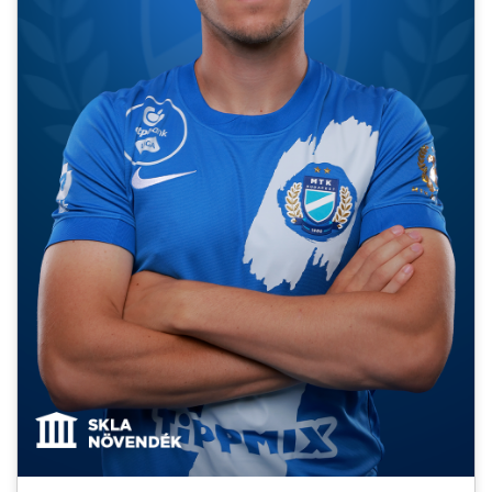
MÉRKŐZÉSEK
KLUB
GALÉRIA
SZURKOLÓI ÉLMÉNYEK
AKKREDITÁCIÓ