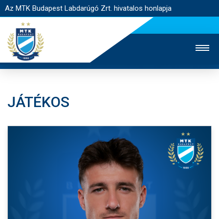
Az MTK Budapest Labdarúgó Zrt. hivatalos honlapja
JÁTÉKOS
MTK TV
UTÁNPÓTLÁS
NŐI SZAKÁG
JEGYÉRTÉKESÍTÉS
WEBSHOP
STADION
EGYESÜLET
KAPCSOLAT
NYITÓLAP
HÍREK
CSAPATOK