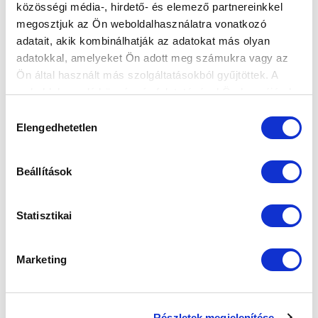
közösségi média-, hirdető- és elemező partnereinkkel
megosztjuk az Ön weboldalhasználatra vonatkozó
adatait, akik kombinálhatják az adatokat más olyan
adatokkal, amelyeket Ön adott meg számukra vagy az
Ön által használt más szolgáltatásokból gyűjtöttek. A
weboldalon való böngészés folytatásával Ön hozzájárul a
sütik használatához.
Hozzájárulás
Elengedhetetlen
kiválasztása
SZPONZOROK
Beállítások
Statisztikai
Marketing
Részletek megjelenítése