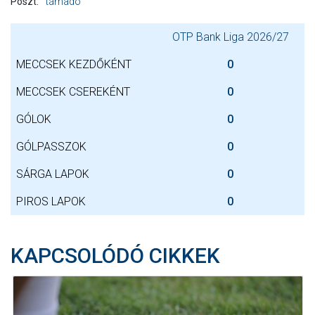
Poszt:
támadó
OTP Bank Liga 2026/27
MECCSEK KEZDŐKÉNT
0
MECCSEK CSEREKÉNT
0
GÓLOK
0
GÓLPASSZOK
0
SÁRGA LAPOK
0
PIROS LAPOK
0
KAPCSOLÓDÓ CIKKEK