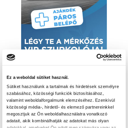
Ez a weboldal sütiket használ.
Sütiket használunk a tartalmak és hirdetések személyre
szabásához, közösségi funkciók biztosításához,
valamint weboldalforgalmunk elemzéséhez. Ezenkívül
közösségi média-, hirdető- és elemező partnereinkkel
megosztjuk az Ön weboldalhasználatra vonatkozó
adatait, akik kombinálhatják az adatokat más olyan
adatokkal, amelyeket Ön adott meg számukra vagy az