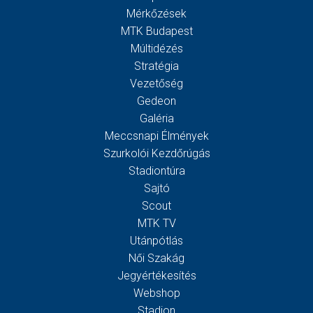
Mérkőzések
MTK Budapest
Múltidézés
Stratégia
Vezetőség
Gedeon
Galéria
Meccsnapi Élmények
Szurkolói Kezdőrúgás
Stadiontúra
Sajtó
Scout
MTK TV
Utánpótlás
Női Szakág
Jegyértékesítés
Webshop
Stadion