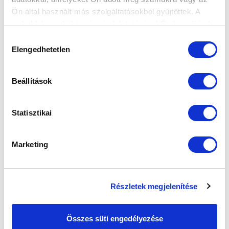
Ön által használt más szolgáltatásokból gyűjtöttek. A
weboldalon való böngészés folytatásával Ön hozzájárul a
SZPONZOROK
sütik használatához.
Hozzájárulás
Elengedhetetlen
kiválasztása
Beállítások
Statisztikai
Marketing
Részletek megjelenítése
Összes süti engedélyezése