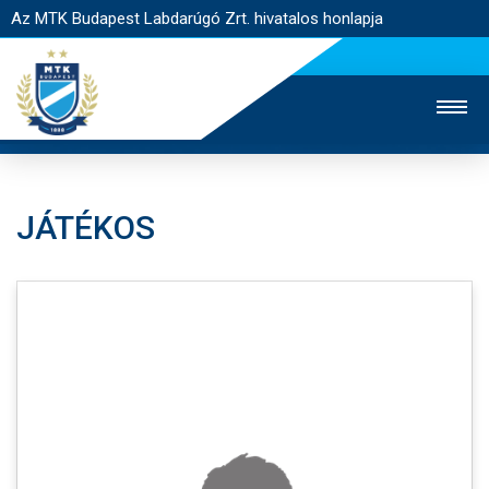
Az MTK Budapest Labdarúgó Zrt. hivatalos honlapja
JÁTÉKOS
MTK TV
UTÁNPÓTLÁS
NŐI SZAKÁG
JEGYÉRTÉKESÍTÉS
WEBSHOP
STADION
EGYESÜLET
KAPCSOLAT
NYITÓLAP
HÍREK
CSAPATOK