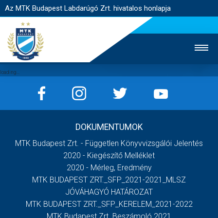
Az MTK Budapest Labdarúgó Zrt. hivatalos honlapja
MTK TV
UTÁNPÓTLÁS
NŐI SZAKÁG
DOKUMENTUMOK
JEGYÉRTÉKESÍTÉS
WEBSHOP
STADION
MTK Budapest Zrt. - Független Könyvvizsgálói Jelentés
EGYESÜLET
KAPCSOLAT
2020 - Kiegészítő Melléklet
2020 - Mérleg, Eredmény
MTK BUDAPEST ZRT._SFP_2021-2021_MLSZ
NYITÓLAP
JÓVÁHAGYÓ HATÁROZAT
HÍREK
MTK BUDAPEST ZRT._SFP_KERELEM_2021-2022
MTK Budapest Zrt. Beszámoló 2021
CSAPATOK