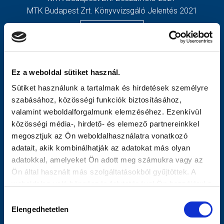
MTK Budapest Zrt. Könyvvizsgáló Jelentés 2021
MÉRKŐZÉSEK
TOVÁBBIAK
KLUB
OLDALTÉRKÉP
GALÉRIA
Nyitólap
Ez a weboldal sütiket használ.
SZURKOLÓI ÉLMÉNYEK
Hírek
Sütiket használunk a tartalmak és hirdetések személyre
AKKREDITÁCIÓ
Csapatok
szabásához, közösségi funkciók biztosításához,
Mérkőzések
valamint weboldalforgalmunk elemzéséhez. Ezenkívül
MTK Budapest
közösségi média-, hirdető- és elemező partnereinkkel
Múltidézés
megosztjuk az Ön weboldalhasználatra vonatkozó
Stratégia
adatait, akik kombinálhatják az adatokat más olyan
Vezetőség
adatokkal, amelyeket Ön adott meg számukra vagy az
Gedeon
Ön által használt más szolgáltatásokból gyűjtöttek. A
Galéria
weboldalon való böngészés folytatásával Ön hozzájárul a
Meccsnapi Élmények
sütik használatához.
Hozzájárulás
Szurkolói Kezdőrúgás
Elengedhetetlen
kiválasztása
Stadiontúra