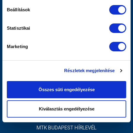
Sajtó
Beállítások
Scout
MTK TV
Utánpótlás
Statisztikai
Női Szakág
Jegyértékesítés
Marketing
Webshop
Stadion
Egyesület
Részletek megjelenítése
Kapcsolat
INFORMÁCIÓK
Összes süti engedélyezése
Impresszum
Adatvédelmi Tájékoztató
Kiválasztás engedélyezése
Sajtó
MTK BUDAPEST HÍRLEVÉL