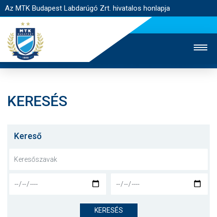
Az MTK Budapest Labdarúgó Zrt. hivatalos honlapja
KERESÉS
MTK TV
UTÁNPÓTLÁS
NŐI SZAKÁG
JEGYÉRTÉKESÍTÉS
WEBSHOP
STADION
Kereső
EGYESÜLET
KAPCSOLAT
NYITÓLAP
HÍREK
KERESÉS
CSAPATOK