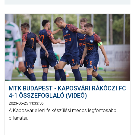
MÉRKŐZÉSEK
KLUB
GALÉRIA
SZURKOLÓI ÉLMÉNYEK
AKKREDITÁCIÓ
MTK BUDAPEST - KAPOSVÁRI RÁKÓCZI FC
4-1 ÖSSZEFOGLALÓ (VIDEÓ)
2023-06-25 11:33:56
A Kaposvár elleni felkészülési meccs legfontosabb
pillanatai.