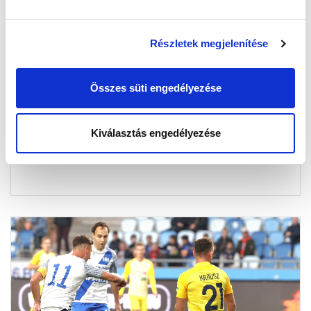
Részletek megjelenítése
MTK BUDAPEST - BFC SIÓFOK 1-1
ÖSSZEFOGLALÓ (VIDEÓ)
Összes süti engedélyezése
2022-10-22 20:32:43
Ez történt a Siófok elleni meccsen.
Kiválasztás engedélyezése