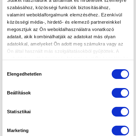
Sütiket használunk a tartalmak és hirdetések személyre
szabásához, közösségi funkciók biztosításához,
KÉPGALÉRIA: MTK BUDAPEST - BFC
valamint weboldalforgalmunk elemzéséhez. Ezenkívül
SIÓFOK 1-1
közösségi média-, hirdető- és elemező partnereinkkel
2022-10-23 07:42:41
megosztjuk az Ön weboldalhasználatra vonatkozó
Képekben a Siófok elleni találkozó.
adatait, akik kombinálhatják az adatokat más olyan
adatokkal, amelyeket Ön adott meg számukra vagy az
Ön által használt más szolgáltatásokból gyűjtöttek. A
weboldalon való böngészés folytatásával Ön hozzájárul a
sütik használatához.
Hozzájárulás
Elengedhetetlen
kiválasztása
Beállítások
Statisztikai
Marketing