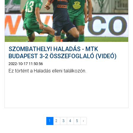
SZOMBATHELYI HALADÁS - MTK
BUDAPEST 3-2 ÖSSZEFOGLALÓ (VIDEÓ)
2022-10-17 11:50:56
Ez történt a Haladás elleni találkozón.
1
2
3
4
5
›