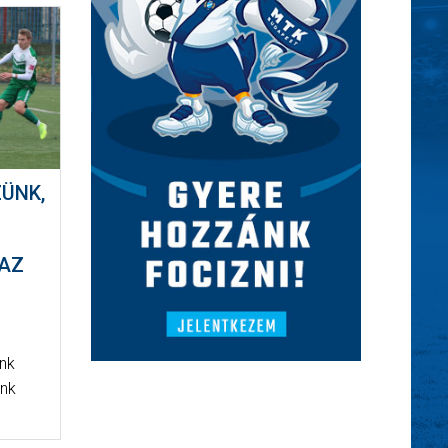
ZÜNK,
 AZ
N
ink
ünk