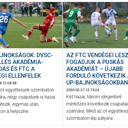
GALÉRIA
SZURKOLÓI ÉLMÉNYEK
AKKREDITÁCIÓ
AJNOKSÁGOK: DVSC-
AZ FTC VENDÉGEI LES
ILLÉS AKADÉMIA-
FOGADJUK A PUSKÁS
ÁS ÉS FTC A
AKADÉMIÁT – ÚJABB
GI ELLENFELEK
FORDULÓ KÖVETKEZIK
UP-BAJNOKSÁGOKBA
6 12:04:38
 öt együttesünk szombaton
2020-02-27 12:19:24
Két hazai, három idegenbeli
ára, négy csapatunk is hazai
mérkőzés következik csapata
átszik, egymás után,
számára. Mind az öt együttes
n a helyszíne...
szombaton lép pályára.