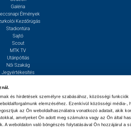
Galéria
eccsnapi Élmények
zurkolói Kezdőrúgás
Stadiontúra
Sajtó
Scout
MTK TV
Utánpótlás
Női Szakág
Jegyértékesítés
Webshop
Stadion
znál.
Egyesület
almak és hirdetések személyre szabásához, közösségi funkciók
Kapcsolat
weboldalforgalmunk elemzéséhez. Ezenkívül közösségi média-, h
gosztjuk az Ön weboldalhasználatra vonatkozó adatait, akik ko
atokkal, amelyeket Ön adott meg számukra vagy az Ön által ha
ek. A weboldalon való böngészés folytatásával Ön hozzájárul a sü