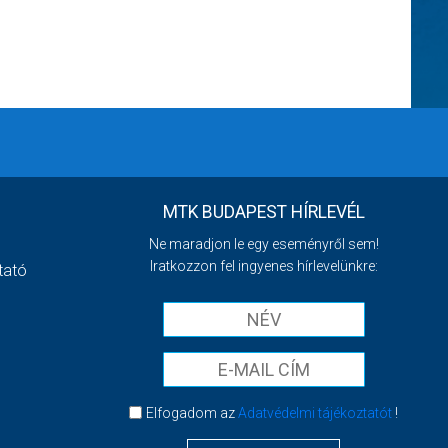
MTK BUDAPEST HÍRLEVÉL
Ne maradjon le egy eseményről sem!
Iratkozzon fel ingyenes hírlevelünkre:
tató
Elfogadom az
Adatvédelmi tájékoztatót
!