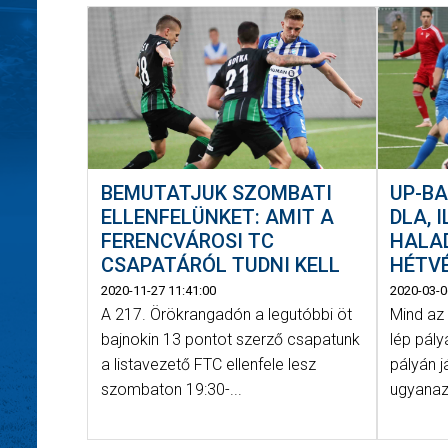
BEMUTATJUK SZOMBATI
UP-B
ELLENFELÜNKET: AMIT A
DLA, 
FERENCVÁROSI TC
HALAD
CSAPATÁRÓL TUDNI KELL
HÉTVÉ
2020-11-27 11:41:00
2020-03-0
A 217. Örökrangadón a legutóbbi öt
Mind az
bajnokin 13 pontot szerző csapatunk
lép pály
a listavezető FTC ellenfele lesz
pályán j
szombaton 19:30-...
ugyanazo