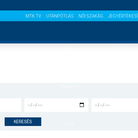
MTK TV
UTÁNPÓTLÁS
NŐI SZAKÁG
JEGYÉRTÉKES
NYITÓLAP
HÍREK
CSAPATOK
MÉRKŐZÉSEK
KERESÉS
KLUB