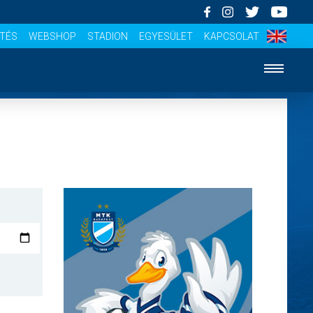
ÍTÉS
WEBSHOP
STADION
EGYESÜLET
KAPCSOLAT