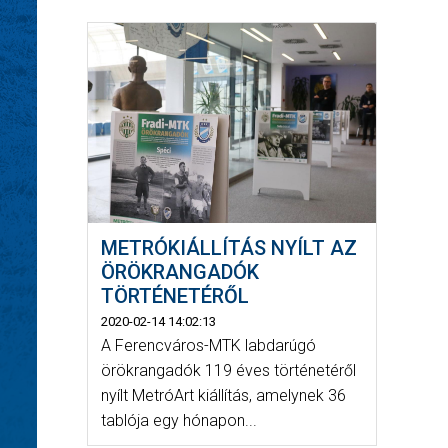
METRÓKIÁLLÍTÁS NYÍLT AZ
ÖRÖKRANGADÓK
TÖRTÉNETÉRŐL
2020-02-14 14:02:13
A Ferencváros-MTK labdarúgó
örökrangadók 119 éves történetéről
nyílt MetróArt kiállítás, amelynek 36
tablója egy hónapon...