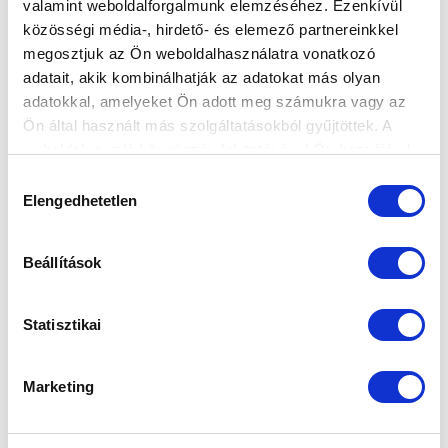
valamint weboldalforgalmunk elemzéséhez. Ezenkívül
AZ U19-ES ÉS U21-ES VÁLOGATOTTBA IS
közösségi média-, hirdető- és elemező partnereinkkel
ADUNK JÁTÉKOST
megosztjuk az Ön weboldalhasználatra vonatkozó
2025-11-05 11:30:41
adatait, akik kombinálhatják az adatokat más olyan
Az U19-es korosztályba egy, az U21-esbe három
adatokkal, amelyeket Ön adott meg számukra vagy az
játékosunk utazhat.
Ön által használt más szolgáltatásokból gyűjtöttek. A
weboldalon való böngészés folytatásával Ön hozzájárul a
sütik használatához.
Hozzájárulás
Elengedhetetlen
kiválasztása
Beállítások
Statisztikai
Marketing