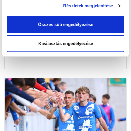
Részletek megjelenítése
MOLNÁR ÁDIN GÓLT SZERZETT AZ U21-
ES VÁLOGATOTTBAN
Összes süti engedélyezése
2025-10-10 20:50:55
Az U21-es nemzeti csapat értékes döntetlent ért el
Ukrajna otthonában az Európa-bajnoki selejtezőn.
Kiválasztás engedélyezése