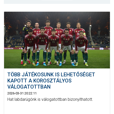
MÉRKŐZÉSEK
KLUB
GALÉRIA
SZURKOLÓI ÉLMÉNYEK
AKKREDITÁCIÓ
TÖBB JÁTÉKOSUNK IS LEHETŐSÉGET
KAPOTT A KOROSZTÁLYOS
VÁLOGATOTTBAN
2026-03-31 20:22:11
Hat labdarúgónk is válogatottban bizonyíthatott.