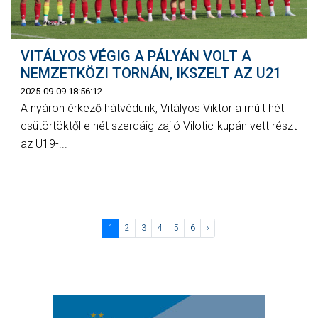
VITÁLYOS VÉGIG A PÁLYÁN VOLT A
NEMZETKÖZI TORNÁN, IKSZELT AZ U21
2025-09-09 18:56:12
A nyáron érkező hátvédünk, Vitályos Viktor a múlt hét
csütörtöktől e hét szerdáig zajló Vilotic-kupán vett részt
az U19-...
1
2
3
4
5
6
›