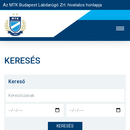
Az MTK Budapest Labdarúgó Zrt. hivatalos honlapja
KERESÉS
MTK TV
UTÁNPÓTLÁS
NŐI SZAKÁG
JEGYÉRTÉKESÍTÉS
WEBSHOP
STADION
Kereső
EGYESÜLET
KAPCSOLAT
NYITÓLAP
HÍREK
KERESÉS
CSAPATOK