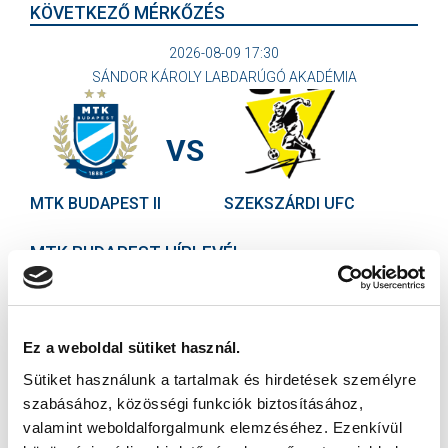
KÖVETKEZŐ MÉRKŐZÉS
2026-08-09 17:30
SÁNDOR KÁROLY LABDARÚGÓ AKADÉMIA
VS
MTK BUDAPEST II
SZEKSZÁRDI UFC
MTK BUDAPEST HÍRLEVÉL
Ne maradjon le egy eseményről sem! Iratkozzon fel ingyenes
hírlevelünkre:
Ez a weboldal sütiket használ.
Sütiket használunk a tartalmak és hirdetések személyre
szabásához, közösségi funkciók biztosításához,
valamint weboldalforgalmunk elemzéséhez. Ezenkívül