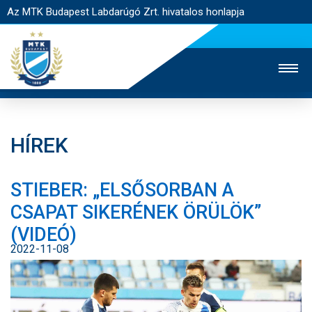
Az MTK Budapest Labdarúgó Zrt. hivatalos honlapja
HÍREK
MTK TV
UTÁNPÓTLÁS
NŐI SZAKÁG
STIEBER: „ELSŐSORBAN A
JEGYÉRTÉKESÍTÉS
WEBSHOP
STADION
CSAPAT SIKERÉNEK ÖRÜLÖK”
EGYESÜLET
KAPCSOLAT
(VIDEÓ)
2022-11-08
NYITÓLAP
HÍREK
CSAPATOK