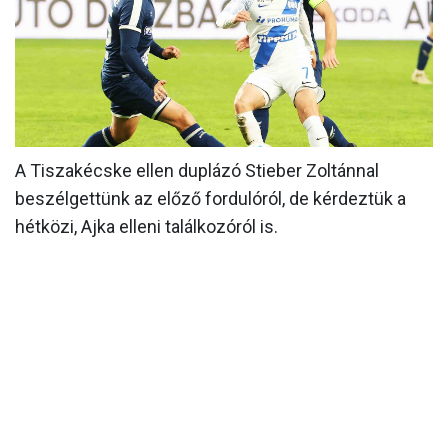
MÉRKŐZÉSEK
KLUB
GALÉRIA
SZURKOLÓI ÉLMÉNYEK
A Tiszakécske ellen duplázó Stieber Zoltánnal
AKKREDITÁCIÓ
beszélgettünk az előző fordulóról, de kérdeztük a
hétközi, Ajka elleni találkozóról is.