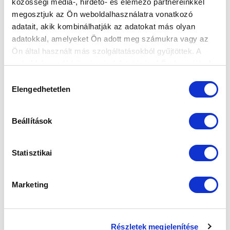
közösségi média-, hirdető- és elemező partnereinkkel
Elfogadom az
Adatvédelmi tájékoztatót
!
megosztjuk az Ön weboldalhasználatra vonatkozó
adatait, akik kombinálhatják az adatokat más olyan
FELIRATKOZOM
adatokkal, amelyeket Ön adott meg számukra vagy az
Ön által használt más szolgáltatásokból gyűjtöttek. A
weboldalon való böngészés folytatásával Ön hozzájárul a
SZPONZOROK
sütik használatához.
Hozzájárulás
Elengedhetetlen
kiválasztása
Beállítások
Statisztikai
Marketing
Részletek megjelenítése