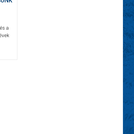
SUNK
és a
 évek