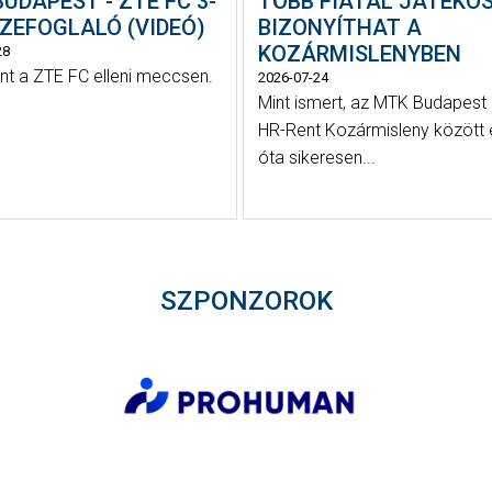
UDAPEST - ZTE FC 3-
TÖBB FIATAL JÁTÉKO
ZEFOGLALÓ (VIDEÓ)
BIZONYÍTHAT A
KOZÁRMISLENYBEN
28
ént a ZTE FC elleni meccsen.
2026-07-24
Mint ismert, az MTK Budapest 
HR-Rent Kozármisleny között
óta sikeresen...
SZPONZOROK