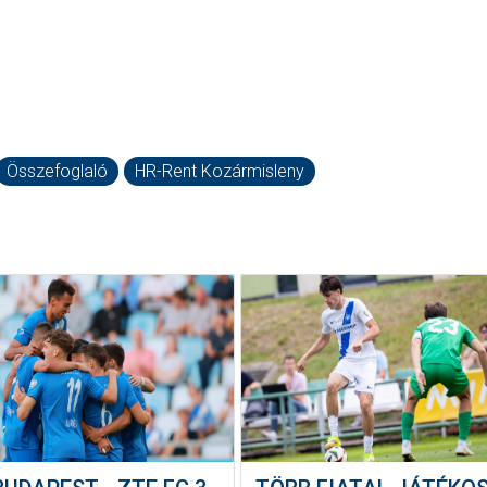
Összefoglaló
HR-Rent Kozármisleny