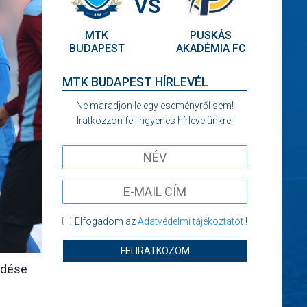
VS
MTK
PUSKÁS
BUDAPEST
AKADÉMIA FC
MTK BUDAPEST HÍRLEVÉL
Ne maradjon le egy eseményről sem!
Iratkozzon fel ingyenes hírlevelünkre:
Elfogadom az
Adatvédelmi tájékoztatót
!
FELIRATKOZOM
edése