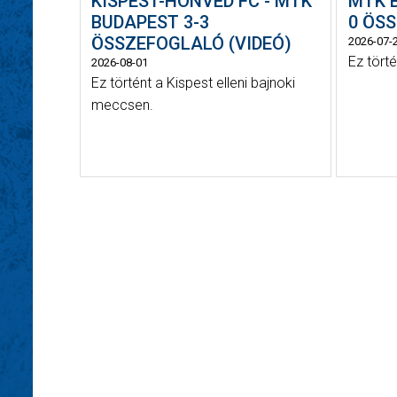
KISPEST-HONVÉD FC - MTK
MTK B
BUDAPEST 3-3
0 ÖSS
ÖSSZEFOGLALÓ (VIDEÓ)
2026-07-
Ez tört
2026-08-01
Ez történt a Kispest elleni bajnoki
meccsen.