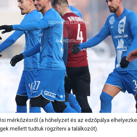
GALÉRIA
SZURKOLÓI ÉLMÉNYEK
AKKREDITÁCIÓ
lési mérkőzésről (a hóhelyzet és az edzőpálya elhelyezk
ek mellett tudtuk rögzíteni a találkozót).