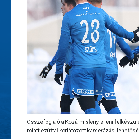
Összefoglaló a Kozármisleny elleni felkészü
miatt ezúttal korlátozott kamerázási lehetőség