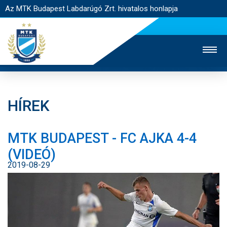
Az MTK Budapest Labdarúgó Zrt. hivatalos honlapja
HÍREK
MTK TV
UTÁNPÓTLÁS
NŐI SZAKÁG
MTK BUDAPEST - FC AJKA 4-4
JEGYÉRTÉKESÍTÉS
WEBSHOP
STADION
(VIDEÓ)
EGYESÜLET
KAPCSOLAT
2019-08-29
NYITÓLAP
HÍREK
CSAPATOK