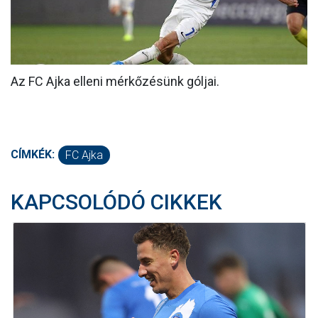
MÉRKŐZÉSEK
KLUB
GALÉRIA
Az FC Ajka elleni mérkőzésünk góljai.
SZURKOLÓI ÉLMÉNYEK
AKKREDITÁCIÓ
CÍMKÉK:
FC Ajka
KAPCSOLÓDÓ CIKKEK