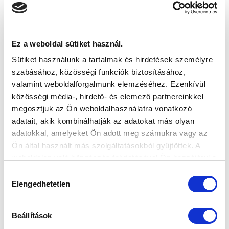
Elfogadom az
Adatvédelmi tájékoztatót
!
FELIRATKOZOM
Ez a weboldal sütiket használ.
Sütiket használunk a tartalmak és hirdetések személyre
SZPONZOROK
szabásához, közösségi funkciók biztosításához,
valamint weboldalforgalmunk elemzéséhez. Ezenkívül
közösségi média-, hirdető- és elemező partnereinkkel
megosztjuk az Ön weboldalhasználatra vonatkozó
adatait, akik kombinálhatják az adatokat más olyan
adatokkal, amelyeket Ön adott meg számukra vagy az
Ön által használt más szolgáltatásokból gyűjtöttek. A
weboldalon való böngészés folytatásával Ön hozzájárul a
sütik használatához.
Hozzájárulás
Elengedhetetlen
kiválasztása
Beállítások