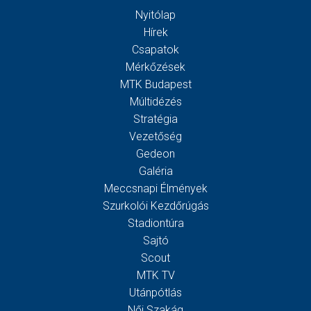
Nyitólap
Hírek
Csapatok
Mérkőzések
MTK Budapest
Múltidézés
Stratégia
Vezetőség
Gedeon
Galéria
Meccsnapi Élmények
Szurkolói Kezdőrúgás
Stadiontúra
Sajtó
Scout
MTK TV
Utánpótlás
Női Szakág