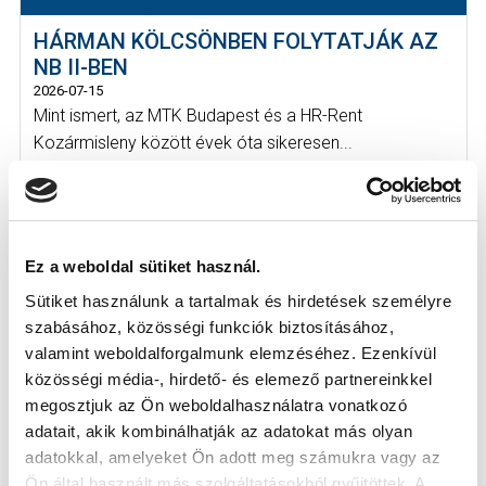
HÁRMAN KÖLCSÖNBEN FOLYTATJÁK AZ
NB II-BEN
2026-07-15
Mint ismert, az MTK Budapest és a HR-Rent
Kozármisleny között évek óta sikeresen...
Ez a weboldal sütiket használ.
Sütiket használunk a tartalmak és hirdetések személyre
szabásához, közösségi funkciók biztosításához,
valamint weboldalforgalmunk elemzéséhez. Ezenkívül
KÖVETKEZŐ MÉRKŐZÉS
közösségi média-, hirdető- és elemező partnereinkkel
megosztjuk az Ön weboldalhasználatra vonatkozó
2026-08-07 17:30
adatait, akik kombinálhatják az adatokat más olyan
ÚJ HIDEGKUTI NÁNDOR STADION
adatokkal, amelyeket Ön adott meg számukra vagy az
Ön által használt más szolgáltatásokból gyűjtöttek. A