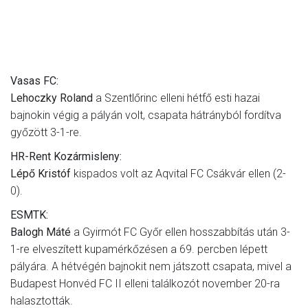
Vasas FC:
Lehoczky Roland
a Szentlőrinc elleni hétfő esti hazai
bajnokin végig a pályán volt, csapata hátrányból fordítva
győzött 3-1-re.
HR-Rent Kozármisleny:
Lépő Kristóf
kispados volt az Aqvital FC Csákvár ellen (2-
0).
ESMTK:
Balogh Máté
a Gyirmót FC Győr ellen hosszabbítás után 3-
1-re elveszített kupamérkőzésen a 69. percben lépett
pályára. A hétvégén bajnokit nem játszott csapata, mivel a
Budapest Honvéd FC II elleni találkozót november 20-ra
halasztották.