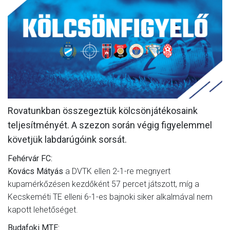
MÉRKŐZÉSEK
KLUB
GALÉRIA
SZURKOLÓI ÉLMÉNYEK
AKKREDITÁCIÓ
Rovatunkban összegeztük kölcsönjátékosaink
teljesítményét. A szezon során végig figyelemmel
követjük labdarúgóink sorsát.
Fehérvár FC:
Kovács Mátyás
a DVTK ellen 2-1-re megnyert
kupamérkőzésen kezdőként 57 percet játszott, míg a
Kecskeméti TE elleni 6-1-es bajnoki siker alkalmával nem
kapott lehetőséget.
Budafoki MTE: