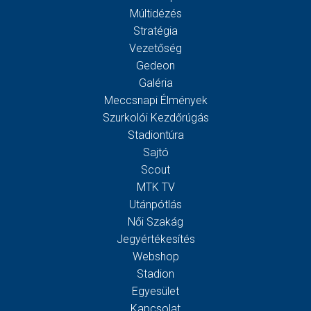
Múltidézés
Stratégia
Vezetőség
Gedeon
Galéria
Meccsnapi Élmények
Szurkolói Kezdőrúgás
Stadiontúra
Sajtó
Scout
MTK TV
Utánpótlás
Női Szakág
Jegyértékesítés
Webshop
Stadion
Egyesület
Kapcsolat