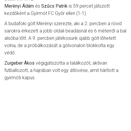
Merényi Ádám
és
Szűcs Patrik
is 59 percet játszott
kezdőként a Gyirmót FC Győr ellen (1-1).
A budafoki gólt Merényi szerezte, aki a 2. percben a rövid
sarokra érkezett a jobb oldali beadásnál és 6 méterről a bal
alsóba lőtt. A 9. percben játékosunk újabb gólt lőhetett
volna, de a próbálkozását a gólvonalon blokkolta egy
védő.
Zuigeber Ákos
végigjátszotta a találkozót, aktívan
futballozott, a hajrában volt egy átlövése, amit hárított a
gyirmóti kapus.