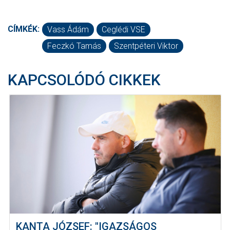
CÍMKÉK:
Vass Ádám
Ceglédi VSE
Feczkó Tamás
Szentpéteri Viktor
KAPCSOLÓDÓ CIKKEK
KANTA JÓZSEF: "IGAZSÁGOS