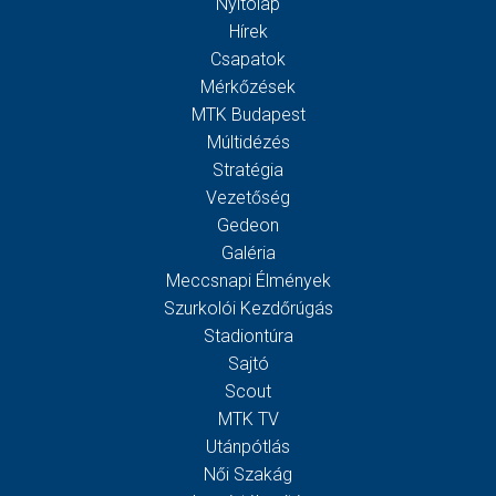
Nyitólap
Hírek
Csapatok
Mérkőzések
MTK Budapest
Múltidézés
Stratégia
Vezetőség
Gedeon
Galéria
Meccsnapi Élmények
Szurkolói Kezdőrúgás
Stadiontúra
Sajtó
Scout
MTK TV
Utánpótlás
Női Szakág