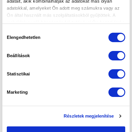
adatait, akik kombinálhatják az adatokat más olyan
adatokkal, amelyeket Ön adott meg számukra vagy az
SZPONZOROK
Ön által használt más szolgáltatásokból gyűjtöttek. A
weboldalon való böngészés folytatásával Ön hozzájárul a
sütik használatához.
Hozzájárulás
Elengedhetetlen
kiválasztása
Beállítások
Statisztikai
Marketing
Részletek megjelenítése