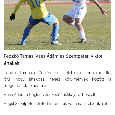
MÉRKŐZÉSEK
KLUB
GALÉRIA
SZURKOLÓI ÉLMÉNYEK
AKKREDITÁCIÓ
Feczkó Tamás, Vass Ádám és Szentpéteri Viktor
értékelt.
Feczkó Tamás a Cegléd elleni találkozó után elmondta,
örül, hogy játékosai nehéz körülmények között is
megoldották feladatukat.
Vass Ádám a Cegléd védekező taktikájáról beszélt.
Végül Szentpéteri Viktort kérdeztük vasárnapi feladatairól.