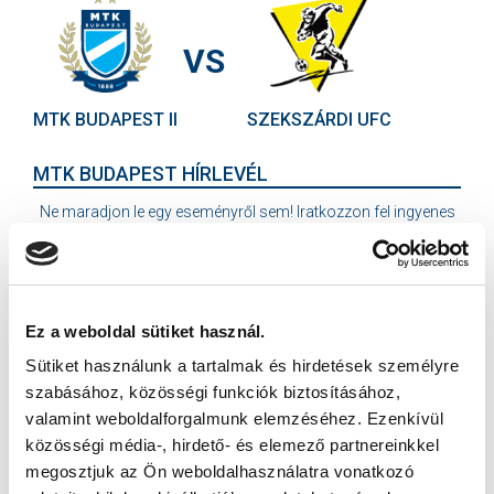
VS
MTK BUDAPEST II
SZEKSZÁRDI UFC
MTK BUDAPEST HÍRLEVÉL
Ne maradjon le egy eseményről sem! Iratkozzon fel ingyenes
hírlevelünkre:
Ez a weboldal sütiket használ.
Sütiket használunk a tartalmak és hirdetések személyre
szabásához, közösségi funkciók biztosításához,
Elfogadom az
Adatvédelmi tájékoztatót
!
valamint weboldalforgalmunk elemzéséhez. Ezenkívül
közösségi média-, hirdető- és elemező partnereinkkel
FELIRATKOZOM
megosztjuk az Ön weboldalhasználatra vonatkozó