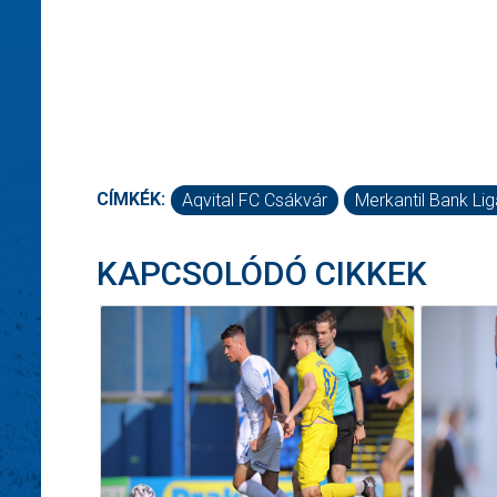
CÍMKÉK:
Aqvital FC Csákvár
Merkantil Bank Lig
KAPCSOLÓDÓ CIKKEK