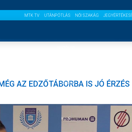
MTK TV
UTÁNPÓTLÁS
NŐI SZAKÁG
JEGYÉRTÉKES
NYITÓLAP
HÍREK
 MÉG AZ EDZŐTÁBORBA IS JÓ ÉRZÉS
CSAPATOK
MÉRKŐZÉSEK
KLUB