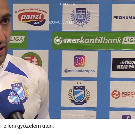
GALÉRIA
SZURKOLÓI ÉLMÉNYEK
AKKREDITÁCIÓ
 elleni győzelem után.