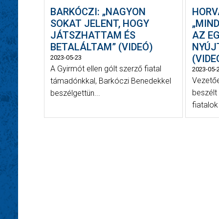
BARKÓCZI: „NAGYON
HORV
SOKAT JELENT, HOGY
„MIN
JÁTSZHATTAM ÉS
AZ E
BETALÁLTAM” (VIDEÓ)
NYÚJ
(VIDE
2023-05-23
A Gyirmót ellen gólt szerző fiatal
2023-05-
Vezetőe
támadónkkal, Barkóczi Benedekkel
beszélt
beszélgettün...
fiatalok