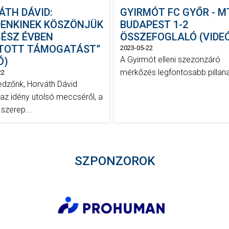
ÁTH DÁVID:
GYIRMÓT FC GYŐR - M
DENKINEK KÖSZÖNJÜK
BUDAPEST 1-2
GÉSZ ÉVBEN
ÖSSZEFOGLALÓ (VIDE
TOTT TÁMOGATÁST”
2023-05-22
A Gyirmót elleni szezonzáró
Ó)
mérkőzés legfontosabb pillana
22
dzőnk, Horváth Dávid
 az idény utolsó meccséről, a
 szerep...
SZPONZOROK