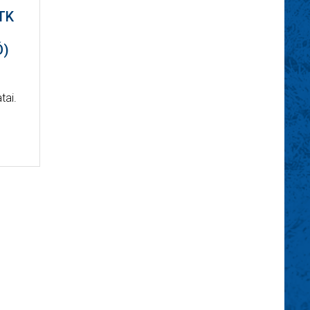
TK
Ó)
tai.