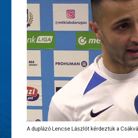
A duplázó Lencse Lászlót kérdeztük a Csákvár