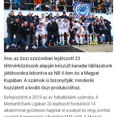
MÉRKŐZÉSEK
KLUB
GALÉRIA
SZURKOLÓI ÉLMÉNYEK
AKKREDITÁCIÓ
Íme, az őszi szezonban lejátszott 23
tétmérkőzésünk alapján készült kanadai táblázatunk
játékosokra lebontva az NB II-ben és a Magyar
Kupában. A számok is bizonyítják: mindenki
hozzátett a kiváló őszi produkcióhoz.
Befejeződött a 2019-as év futballistáink számára. A
Merkantil Bank Ligában 20 lejátszott fordulóból 14
alkalommal győztesen hagytuk el a pályát és négy ponttal
vezetjük bajnokságot a Budafoki MTE előtt. A Magyar