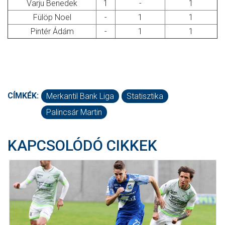
Varju Benedek
1
-
1
Fülöp Noel
-
1
1
Pintér Ádám
-
1
1
CÍMKÉK:
Merkantil Bank Liga
Statisztika
Palincsár Martin
KAPCSOLÓDÓ CIKKEK