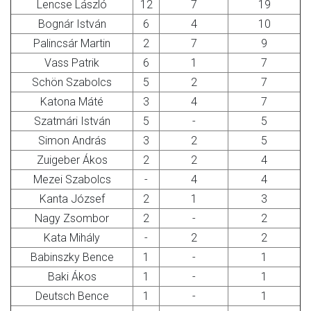
Lencse László
12
7
19
Bognár István
6
4
10
Palincsár Martin
2
7
9
Vass Patrik
6
1
7
Schön Szabolcs
5
2
7
Katona Máté
3
4
7
Szatmári István
5
-
5
Simon András
3
2
5
Zuigeber Ákos
2
2
4
Mezei Szabolcs
-
4
4
Kanta József
2
1
3
Nagy Zsombor
2
-
2
Kata Mihály
-
2
2
Babinszky Bence
1
-
1
Baki Ákos
1
-
1
Deutsch Bence
1
-
1