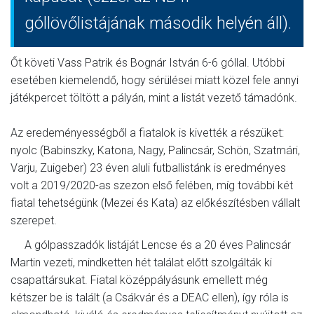
góllövőlistájának második helyén áll).
Őt követi Vass Patrik és Bognár István 6-6 góllal. Utóbbi
esetében kiemelendő, hogy sérülései miatt közel fele annyi
játékpercet töltött a pályán, mint a listát vezető támadónk.
Az eredeményességből a fiatalok is kivették a részüket:
nyolc (Babinszky, Katona, Nagy, Palincsár, Schön, Szatmári,
Varju, Zuigeber) 23 éven aluli futballistánk is eredményes
volt a 2019/2020-as szezon első felében, míg további két
fiatal tehetségünk (Mezei és Kata) az előkészítésben vállalt
szerepet.
A gólpasszadók listáját Lencse és a 20 éves Palincsár
Martin vezeti, mindketten hét találat előtt szolgálták ki
csapattársukat. Fiatal középpályásunk emellett még
kétszer be is talált (a Csákvár és a DEAC ellen), így róla is