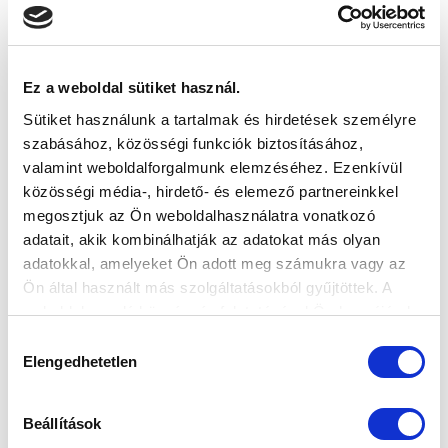
Ez a weboldal sütiket használ.
Sütiket használunk a tartalmak és hirdetések személyre
BARKÓCZI: „NAGYON SOKAT JELENT,
szabásához, közösségi funkciók biztosításához,
HOGY JÁTSZHATTAM ÉS BETALÁLTAM”
valamint weboldalforgalmunk elemzéséhez. Ezenkívül
(VIDEÓ)
közösségi média-, hirdető- és elemező partnereinkkel
megosztjuk az Ön weboldalhasználatra vonatkozó
2023-05-23
A Gyirmót ellen gólt szerző fiatal támadónkkal,
adatait, akik kombinálhatják az adatokat más olyan
Barkóczi Benedekkel beszélgettün...
adatokkal, amelyeket Ön adott meg számukra vagy az
Ön által használt más szolgáltatásokból gyűjtöttek. A
weboldalon való böngészés folytatásával Ön hozzájárul a
sütik használatához.
Hozzájárulás
Elengedhetetlen
kiválasztása
Beállítások