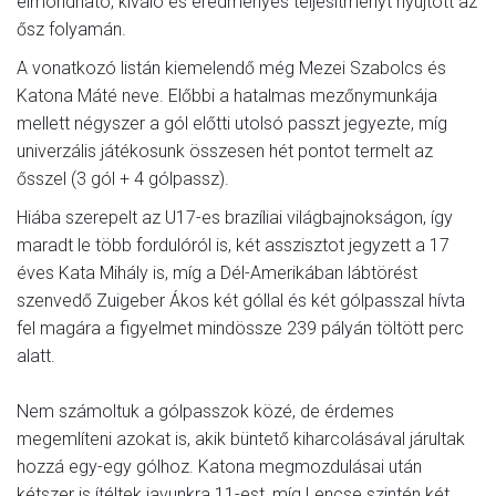
elmondható, kiváló és eredményes teljesítményt nyújtott az
ősz folyamán.
A vonatkozó listán kiemelendő még Mezei Szabolcs és
Katona Máté neve. Előbbi a hatalmas mezőnymunkája
mellett négyszer a gól előtti utolsó passzt jegyezte, míg
univerzális játékosunk összesen hét pontot termelt az
ősszel (3 gól + 4 gólpassz).
Hiába szerepelt az U17-es brazíliai világbajnokságon, így
maradt le több fordulóról is, két asszisztot jegyzett a 17
éves Kata Mihály is, míg a Dél-Amerikában lábtörést
szenvedő Zuigeber Ákos két góllal és két gólpasszal hívta
fel magára a figyelmet mindössze 239 pályán töltött perc
alatt.
Nem számoltuk a gólpasszok közé, de érdemes
megemlíteni azokat is, akik büntető kiharcolásával járultak
hozzá egy-egy gólhoz. Katona megmozdulásai után
kétszer is ítéltek javunkra 11-est, míg Lencse szintén két