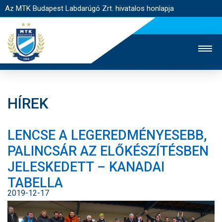
Az MTK Budapest Labdarúgó Zrt. hivatalos honlapja
HÍREK
MTK TV
UTÁNPÓTLÁS
NŐI SZAKÁG
LENCSE A LEGEREDMÉNYESEBB,
JEGYÉRTÉKESÍTÉS
WEBSHOP
STADION
PALINCSÁR AZ ELŐKÉSZÍTÉSBEN
EGYESÜLET
KAPCSOLAT
JELESKEDETT – KANADAI
TABELLA
NYITÓLAP
2019-12-17
HÍREK
CSAPATOK