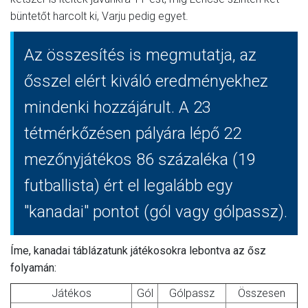
büntetőt harcolt ki, Varju pedig egyet.
Az összesítés is megmutatja, az
ősszel elért kiváló eredményekhez
mindenki hozzájárult. A 23
tétmérkőzésen pályára lépő 22
mezőnyjátékos 86 százaléka (19
futballista) ért el legalább egy
"kanadai" pontot (gól vagy gólpassz).
Íme, kanadai táblázatunk játékosokra lebontva az ősz
folyamán:
Játékos
Gól
Gólpassz
Összesen