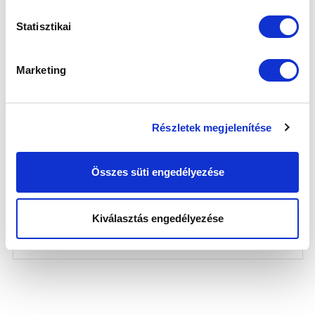
Statisztikai
Marketing
HORVÁTH DÁVID: „MINDENKINEK
Részletek megjelenítése
KÖSZÖNJÜK AZ EGÉSZ ÉVBEN
NYÚJTOTT TÁMOGATÁST” (VIDEÓ)
2023-05-22
Összes süti engedélyezése
Vezetőedzőnk, Horváth Dávid beszélt az idény utolsó
meccséről, a fiatalok szerep...
Kiválasztás engedélyezése