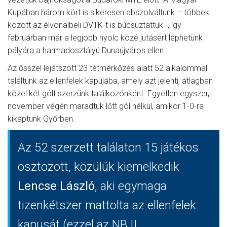
Kupában három kört is sikeresen abszolváltunk – többek
között az élvonalbeli DVTK-t is búcsúztattuk -, így
februárban már a legjobb nyolc közé jutásért léphetünk
pályára a harmadosztályú Dunaújváros ellen.
Az ősszel lejátszott 23 tétmérkőzés alatt 52 alkalommal
találtunk az ellenfelek kapujába, amely azt jelenti, átlagban
közel két gólt szerzünk találkozónként. Egyetlen egyszer,
november végén maradtuk lőtt gól nélkül, amikor 1-0-ra
kikaptunk Győrben.
Az 52 szerzett találaton 15 játékos
osztozott, közülük kiemelkedik
Lencse László
, aki egymaga
tizenkétszer mattolta az ellenfelek
kapusát (ezzel az NB II