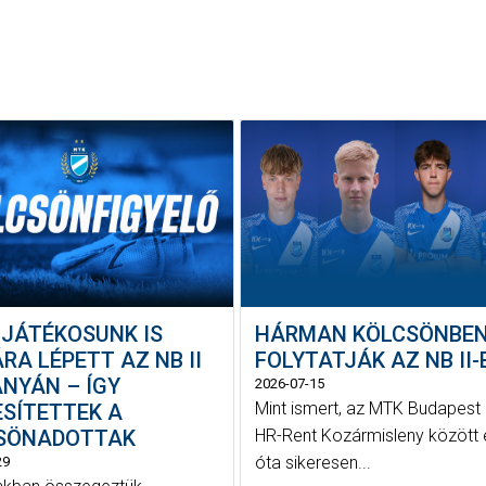
 JÁTÉKOSUNK IS
HÁRMAN KÖLCSÖNBE
RA LÉPETT AZ NB II
FOLYTATJÁK AZ NB II-
ÁNYÁN – ÍGY
2026-07-15
Mint ismert, az MTK Budapest 
ESÍTETTEK A
SÖNADOTTAK
HR-Rent Kozármisleny között
óta sikeresen...
29