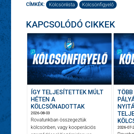
CÍMKÉK:
Kölcsönlista
Kölcsönfigyelő
KAPCSOLÓDÓ CIKKEK
ÍGY TELJESÍTETTEK MÚLT
TÖBB
HÉTEN A
PÁLYÁ
KÖLCSÖNADOTTAK
NYIT
TELJ
2026-08-03
Rovatunkban összegeztük
KÖLC
kölcsönben, vagy kooperációs
2026-07-