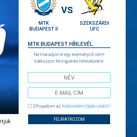
VS
MTK
SZEKSZÁRDI
BUDAPEST II
UFC
MTK BUDAPEST HÍRLEVÉL
Ne maradjon le egy eseményről sem!
Iratkozzon fel ingyenes hírlevelünkre:
Elfogadom az
Adatvédelmi tájékoztatót
!
FELIRATKOZOM
etjük