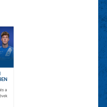
N
BEN
és a
 évek