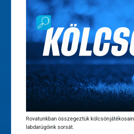
Rovatunkban összegeztük kölcsönjátékosaink
labdarúgóink sorsát.