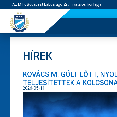
Az MTK Budapest Labdarúgó Zrt. hivatalos honlapja
HÍREK
KOVÁCS M. GÓLT LŐTT, NYO
TELJESÍTETTEK A KÖLCSÖNA
2026-05-11