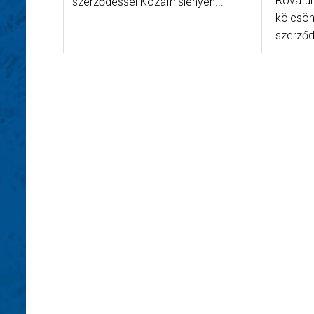
Rovatu
szerződéssel Kozámislenyen...
kölcsön
szerződ