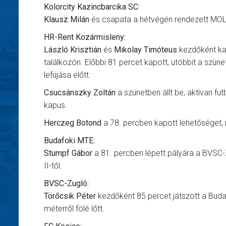
Kolorcity Kazincbarcika SC:
Klausz Milán
és csapata a hétvégén rendezett MOL 
HR-Rent Kozármisleny:
László Krisztián
és
Mikolay Timóteus
kezdőként ka
találkozón. Előbbi 81 percet kapott, utóbbit a szünetbe
lefújása előtt.
Csucsánszky Zoltán
a szünetben állt be, aktívan futb
kapus.
Herczeg Botond
a 78. percben kapott lehetőséget,
Budafoki MTE:
Stumpf Gábor
a 81. percben lépett pályára a BVSC-
II-től.
BVSC-Zugló:
Törőcsik Péter
kezdőként 85 percet játszott a Buda
méterről fölé lőtt.