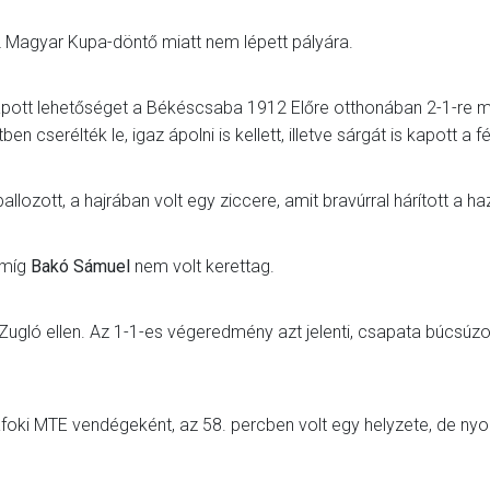
Magyar Kupa-döntő miatt nem lépett pályára.
pott lehetőséget a Békéscsaba 1912 Előre otthonában 2-1-re 
n cserélték le, igaz ápolni is kellett, illetve sárgát is kapott a fé
allozott, a hajrában volt egy ziccere, amit bravúrral hárított a ha
 míg
Bakó Sámuel
nem volt kerettag.
Zugló ellen. Az 1-1-es végeredmény azt jelenti, csapata búcsúzo
foki MTE vendégeként, az 58. percben volt egy helyzete, de nyo