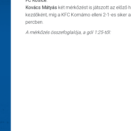
FC Kosice:
Kovács Mátyás
két mérkőzést is játszott az előző hé
kezdőként, míg a KFC Komárno elleni 2-1-es siker al
percben.
A mérkőzés összefoglalója, a gól 1:25-től: