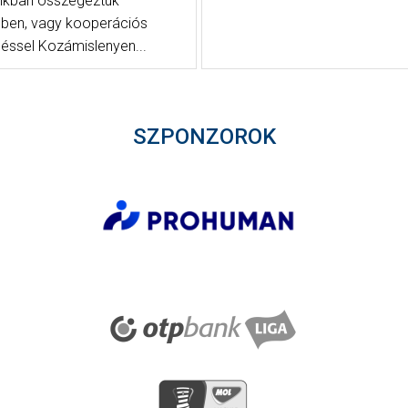
nkban összegeztük
ben, vagy kooperációs
éssel Kozámislenyen...
SZPONZOROK