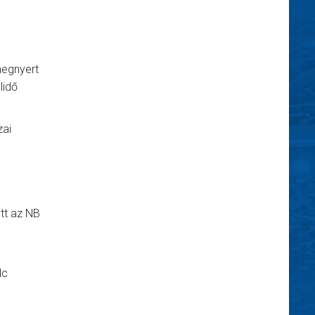
megnyert
lidő
zai
tt az NB
lc