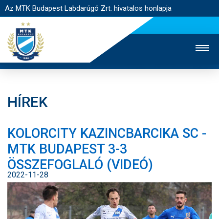
Az MTK Budapest Labdarúgó Zrt. hivatalos honlapja
HÍREK
MTK TV
UTÁNPÓTLÁS
NŐI SZAKÁG
KOLORCITY KAZINCBARCIKA SC -
JEGYÉRTÉKESÍTÉS
WEBSHOP
STADION
MTK BUDAPEST 3-3
EGYESÜLET
KAPCSOLAT
ÖSSZEFOGLALÓ (VIDEÓ)
2022-11-28
NYITÓLAP
HÍREK
CSAPATOK