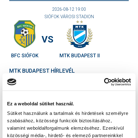
2026-08-12 19:00
SIÓFOK VÁROSI STADION
VS
BFC SIÓFOK
MTK BUDAPEST II
MTK BUDAPEST HÍRLEVÉL
Ne maradjon le egy eseményről sem! Iratkozzon fel ingyenes
hírlevelünkre:
Ez a weboldal sütiket használ.
Sütiket használunk a tartalmak és hirdetések személyre
szabásához, közösségi funkciók biztosításához,
valamint weboldalforgalmunk elemzéséhez. Ezenkívül
Elfogadom az
Adatvédelmi tájékoztatót
!
közösségi média-, hirdető- és elemező partnereinkkel