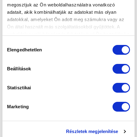
megosztjuk az Ön weboldalhasználatra vonatkozó
FELIRATKOZOM
adatait, akik kombinálhatják az adatokat más olyan
adatokkal, amelyeket Ön adott meg számukra vagy az
Ön által használt más szolgáltatásokból gyűjtöttek. A
SZPONZOROK
weboldalon való böngészés folytatásával Ön hozzájárul a
sütik használatához.
Hozzájárulás
Elengedhetetlen
kiválasztása
Beállítások
Statisztikai
Marketing
Részletek megjelenítése