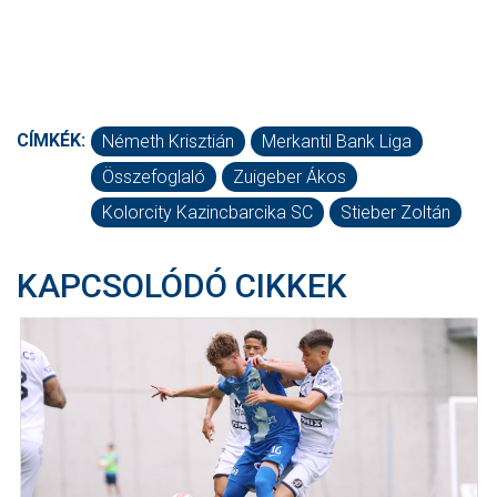
CÍMKÉK:
Németh Krisztián
Merkantil Bank Liga
Összefoglaló
Zuigeber Ákos
Kolorcity Kazincbarcika SC
Stieber Zoltán
KAPCSOLÓDÓ CIKKEK