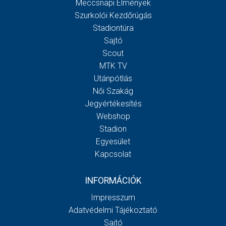
Meccsnapi Élmények
Szurkolói Kezdőrúgás
Stadiontúra
Sajtó
Scout
MTK TV
Utánpótlás
Női Szakág
Jegyértékesítés
Webshop
Stadion
Egyesület
Kapcsolat
INFORMÁCIÓK
Impresszum
Adatvédelmi Tájékoztató
Sajtó