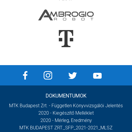
DOKUMENTUMOK
MTK Budapest Zrt. - Független Könyvvizsgálói Jelentés
2020 - Kiegészítő Melléklet
2020 - Mérleg, Eredmény
MTK BUDAPEST ZRT._SFP_2021-2021_MLSZ