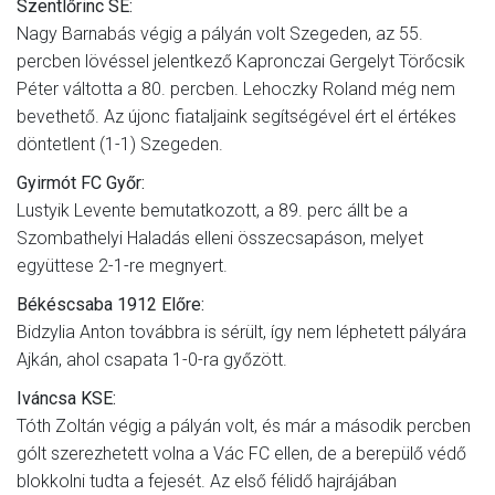
Szentlőrinc SE:
Nagy Barnabás végig a pályán volt Szegeden, az 55.
percben lövéssel jelentkező Kapronczai Gergelyt Törőcsik
Péter váltotta a 80. percben. Lehoczky Roland még nem
bevethető. Az újonc fiataljaink segítségével ért el értékes
döntetlent (1-1) Szegeden.
Gyirmót FC Győr:
Lustyik Levente bemutatkozott, a 89. perc állt be a
Szombathelyi Haladás elleni összecsapáson, melyet
együttese 2-1-re megnyert.
Békéscsaba 1912 Előre:
Bidzylia Anton továbbra is sérült, így nem léphetett pályára
Ajkán, ahol csapata 1-0-ra győzött.
Iváncsa KSE:
Tóth Zoltán végig a pályán volt, és már a második percben
gólt szerezhetett volna a Vác FC ellen, de a berepülő védő
blokkolni tudta a fejesét. Az első félidő hajrájában