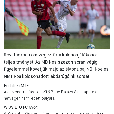
MÉRKŐZÉSEK
KLUB
GALÉRIA
SZURKOLÓI ÉLMÉNYEK
AKKREDITÁCIÓ
Rovatunkban összegeztük a kölcsönjátékosok
teljesítményét. Az NB I-es szezon során végig
figyelemmel követjük majd az élvonalba, NB II-be és
NB III-ba kölcsönadott labdarúgóink sorsát.
Budafoki MTE:
Az élvonal rajtjára készülő Bese Balázs és csapata a
hétvégén nem lépett pályára.
WKW ETO FC Győr:
A Pécsett 2-2-re végző vendégeknél Szuhodovszki Soma