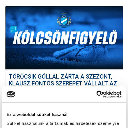
TÖRŐCSIK GÓLLAL ZÁRTA A SZEZONT,
KLAUSZ FONTOS SZEREPET VÁLLALT AZ
EGYENLÍTÉSBEN - ÍGY TELJESÍTETTEK A
KÖLCSÖNADOTTAK (VIDEÓ)
2026-05-18
Rovatunkban összegeztük kölcsönjátékosaink
Ez a weboldal sütiket használ.
teljesítményét. A szezon során végig...
Sütiket használunk a tartalmak és hirdetések személyre