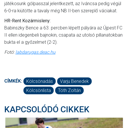
játékosunk gólpasszal jelentkezett, az Iváncsa pedig végül
6-0-ra kiütötte a tavaly még NB II-ben szereplő váciakat.
HR-Rent Kozármisleny:
Babinszky Bence a 63. percben lépett pályára az Újpest FC
II ellen idegenbeli bajnokin, csapata az utolsó pillanatokban
bukta el a győzelmet (2-2).
Fotó:
labdarugas.deac.hu
CÍMKÉK:
Kölcsönadás
Varju Benedek
Kölcsönlista
Tóth Zoltán
KAPCSOLÓDÓ CIKKEK