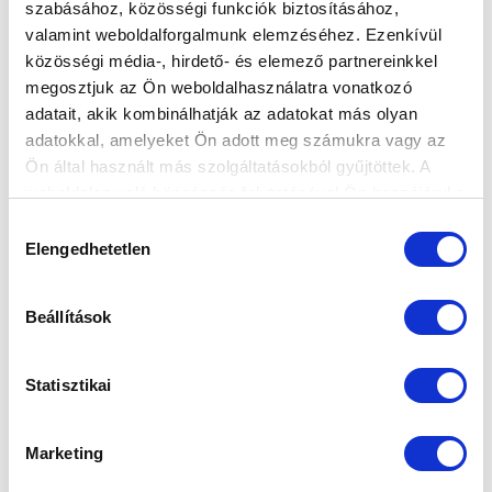
szabásához, közösségi funkciók biztosításához,
valamint weboldalforgalmunk elemzéséhez. Ezenkívül
közösségi média-, hirdető- és elemező partnereinkkel
megosztjuk az Ön weboldalhasználatra vonatkozó
adatait, akik kombinálhatják az adatokat más olyan
KÖVETKEZŐ MÉRKŐZÉS
adatokkal, amelyeket Ön adott meg számukra vagy az
Ön által használt más szolgáltatásokból gyűjtöttek. A
2026-08-07 17:30
weboldalon való böngészés folytatásával Ön hozzájárul a
ÚJ HIDEGKUTI NÁNDOR STADION
sütik használatához.
Hozzájárulás
Elengedhetetlen
kiválasztása
VS
Beállítások
MTK BUDAPEST
PUSKÁS AKADÉMIA FC
Statisztikai
MTK BUDAPEST HÍRLEVÉL
Ne maradjon le egy eseményről sem! Iratkozzon fel ingyenes
Marketing
hírlevelünkre: