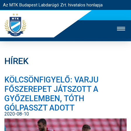
Az MTK Budapest Labdarúgó Zrt. hivatalos honlapja
HÍREK
MTK TV
UTÁNPÓTLÁS
NŐI SZAKÁG
KÖLCSÖNFIGYELŐ: VARJU
JEGYÉRTÉKESÍTÉS
WEBSHOP
STADION
FŐSZEREPET JÁTSZOTT A
EGYESÜLET
KAPCSOLAT
GYŐZELEMBEN, TÓTH
GÓLPASSZT ADOTT
NYITÓLAP
2020-08-10
HÍREK
CSAPATOK