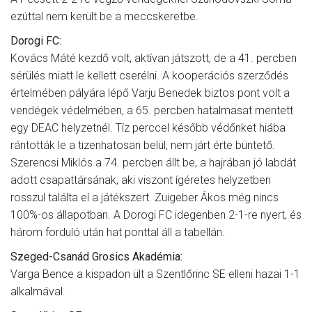
ezúttal nem került be a meccskeretbe.
Dorogi FC:
Kovács Máté kezdő volt, aktívan játszott, de a 41. percben
sérülés miatt le kellett cserélni. A kooperációs szerződés
értelmében pályára lépő Varju Benedek biztos pont volt a
vendégek védelmében, a 65. percben hatalmasat mentett
egy DEAC helyzetnél. Tíz perccel később védőnket hiába
rántották le a tizenhatosan belül, nem járt érte büntető.
Szerencsi Miklós a 74. percben állt be, a hajrában jó labdát
adott csapattársának, aki viszont ígéretes helyzetben
rosszul találta el a játékszert. Zuigeber Ákos még nincs
100%-os állapotban. A Dorogi FC idegenben 2-1-re nyert, és
három forduló után hat ponttal áll a tabellán.
Szeged-Csanád Grosics Akadémia:
Varga Bence a kispadon ült a Szentlőrinc SE elleni hazai 1-1
alkalmával.