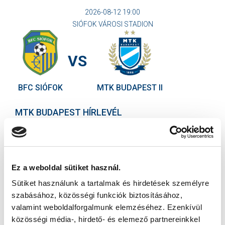
2026-08-12 19:00
SIÓFOK VÁROSI STADION
VS
BFC SIÓFOK
MTK BUDAPEST II
MTK BUDAPEST HÍRLEVÉL
Ne maradjon le egy eseményről sem! Iratkozzon fel ingyenes
hírlevelünkre:
Ez a weboldal sütiket használ.
Sütiket használunk a tartalmak és hirdetések személyre
szabásához, közösségi funkciók biztosításához,
valamint weboldalforgalmunk elemzéséhez. Ezenkívül
Elfogadom az
Adatvédelmi tájékoztatót
!
közösségi média-, hirdető- és elemező partnereinkkel