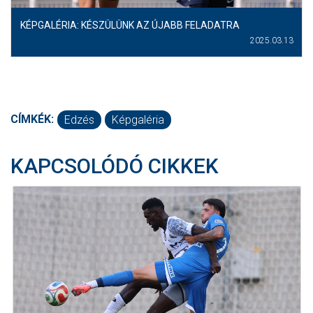
KÉPGALÉRIA: KÉSZÜLÜNK AZ ÚJABB FELADATRA
2025.03.13
CÍMKÉK:
Edzés
Képgaléria
KAPCSOLÓDÓ CIKKEK