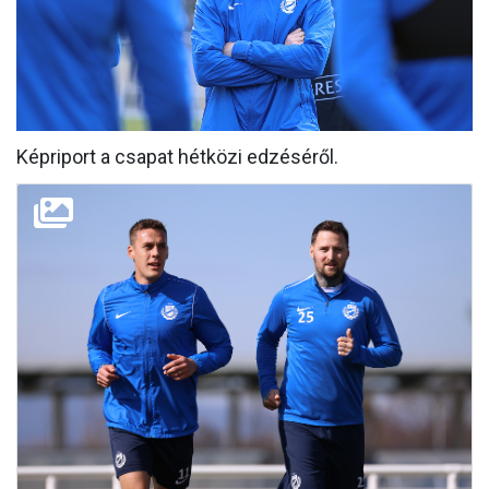
MÉRKŐZÉSEK
KLUB
GALÉRIA
Képriport a csapat hétközi edzéséről.
SZURKOLÓI ÉLMÉNYEK
AKKREDITÁCIÓ