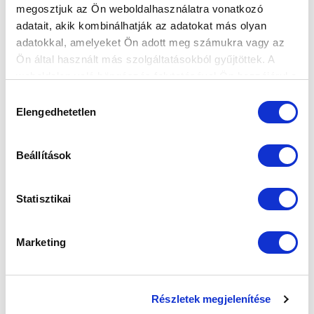
megosztjuk az Ön weboldalhasználatra vonatkozó
FELIRATKOZOM
adatait, akik kombinálhatják az adatokat más olyan
adatokkal, amelyeket Ön adott meg számukra vagy az
Ön által használt más szolgáltatásokból gyűjtöttek. A
SZPONZOROK
weboldalon való böngészés folytatásával Ön hozzájárul a
sütik használatához.
Hozzájárulás
Elengedhetetlen
kiválasztása
Beállítások
Statisztikai
Marketing
Részletek megjelenítése