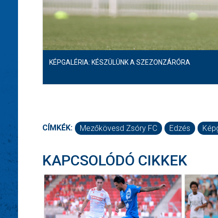
KÉPGALÉRIA: KÉSZÜLÜNK A SZEZONZÁRÓRA
CÍMKÉK:
Mezőkövesd Zsóry FC
Edzés
Képg
KAPCSOLÓDÓ CIKKEK