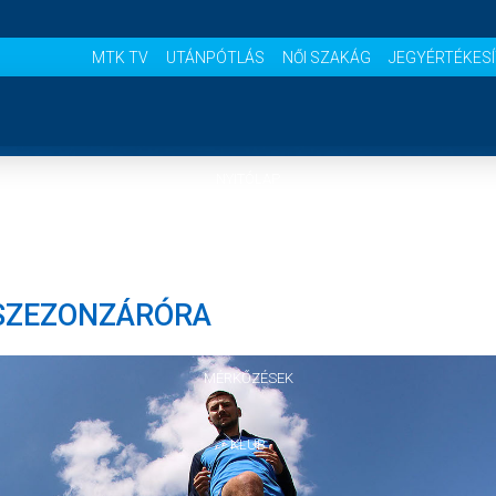
MTK TV
UTÁNPÓTLÁS
NŐI SZAKÁG
JEGYÉRTÉKES
NYITÓLAP
HÍREK
 SZEZONZÁRÓRA
CSAPATOK
MÉRKŐZÉSEK
KLUB