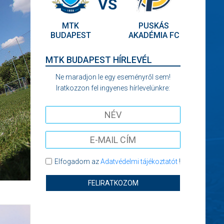
VS
MTK
PUSKÁS
BUDAPEST
AKADÉMIA FC
MTK BUDAPEST HÍRLEVÉL
Ne maradjon le egy eseményről sem!
Iratkozzon fel ingyenes hírlevelünkre:
Elfogadom az
Adatvédelmi tájékoztatót
!
FELIRATKOZOM