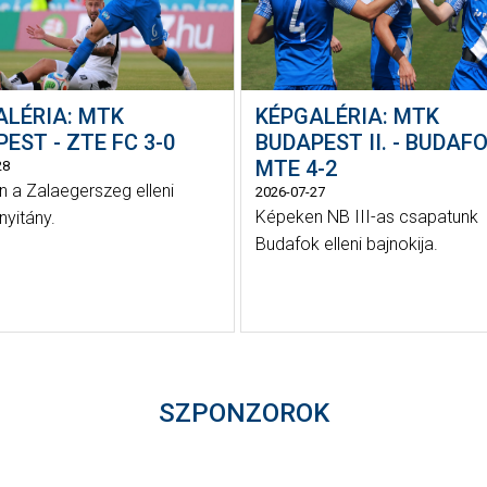
ALÉRIA: MTK
KÉPGALÉRIA: MTK
EST - ZTE FC 3-0
BUDAPEST II. - BUDAFO
MTE 4-2
28
 a Zalaegerszeg elleni
2026-07-27
Képeken NB III-as csapatunk
nyitány.
Budafok elleni bajnokija.
SZPONZOROK