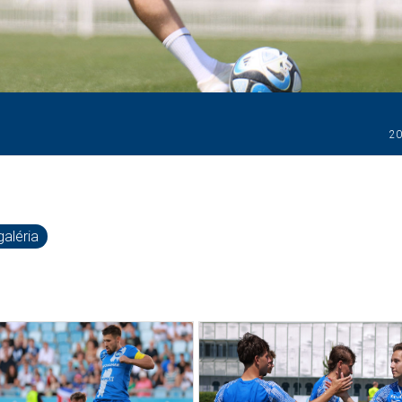
20
aléria