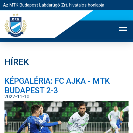
Az MTK Budapest Labdarúgó Zrt. hivatalos honlapja
HÍREK
MTK TV
UTÁNPÓTLÁS
NŐI SZAKÁG
KÉPGALÉRIA: FC AJKA - MTK
JEGYÉRTÉKESÍTÉS
WEBSHOP
STADION
BUDAPEST 2-3
EGYESÜLET
KAPCSOLAT
2022-11-10
NYITÓLAP
HÍREK
CSAPATOK