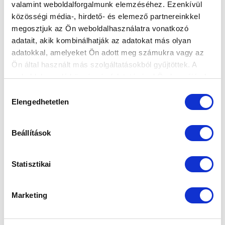
valamint weboldalforgalmunk elemzéséhez. Ezenkívül
közösségi média-, hirdető- és elemező partnereinkkel
megosztjuk az Ön weboldalhasználatra vonatkozó
Elfogadom az
Adatvédelmi tájékoztatót
!
adatait, akik kombinálhatják az adatokat más olyan
adatokkal, amelyeket Ön adott meg számukra vagy az
FELIRATKOZOM
Ön által használt más szolgáltatásokból gyűjtöttek. A
weboldalon való böngészés folytatásával Ön hozzájárul a
sütik használatához.
Hozzájárulás
SZPONZOROK
Elengedhetetlen
kiválasztása
Beállítások
Statisztikai
Marketing