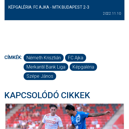
KÉPGALÉRIA: FC AJKA - MTK BUDAPEST 2-3
2022.11.10
CÍMKÉK:
Németh Krisztián
FC Ajka
Merkantil Bank Liga
Képgaléria
Szépe János
KAPCSOLÓDÓ CIKKEK