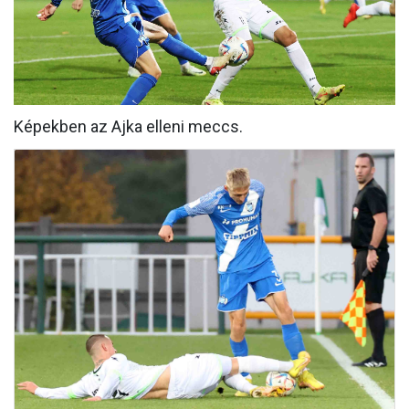
MÉRKŐZÉSEK
KLUB
GALÉRIA
Képekben az Ajka elleni meccs.
SZURKOLÓI ÉLMÉNYEK
AKKREDITÁCIÓ