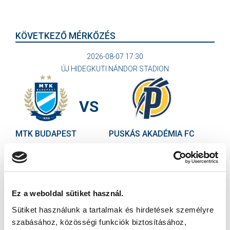
KÖVETKEZŐ MÉRKŐZÉS
2026-08-07 17:30
ÚJ HIDEGKUTI NÁNDOR STADION
VS
MTK BUDAPEST
PUSKÁS AKADÉMIA FC
MTK BUDAPEST HÍRLEVÉL
Ne maradjon le egy eseményről sem! Iratkozzon fel ingyenes
hírlevelünkre:
Ez a weboldal sütiket használ.
Sütiket használunk a tartalmak és hirdetések személyre
szabásához, közösségi funkciók biztosításához,