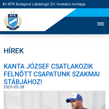
Az MTK Budapest Labdarúgó Zrt. hivatalos honlapja
HÍREK
MTK TV
UTÁNPÓTLÁS
NŐI SZAKÁG
KANTA JÓZSEF CSATLAKOZIK
JEGYÉRTÉKESÍTÉS
WEBSHOP
STADION
FELNŐTT CSAPATUNK SZAKMAI
EGYESÜLET
KAPCSOLAT
STÁBJÁHOZ!
2025-05-28
NYITÓLAP
HÍREK
CSAPATOK