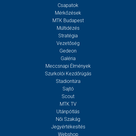
Csapatok
Mérkőzések
MTK Budapest
Múltidézés
Stratégia
Vezetőség
Gedeon
Galéria
Meccsnapi Élmények
Szurkolói Kezdőrúgás
Stadiontúra
Sajtó
Scout
MTK TV
Utánpótlás
Női Szakág
Jegyértékesítés
Webshop