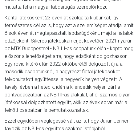
mutatta fel a magyar labdarúgás szereplői közül.
Kanta játékosként 23 éven át szolgálta klubunkat, így
természetes cél az is, hogy azt a szellemiséget átadja, amit
ő sok éven át megtapasztalt labdarúgóként, majd a fiatalok
edzőjeként. Sikeres játékoskarrierjét követően 2021 nyarán
az MTK Budapestnél - NB III-as csapatunk élén - kapta meg
először a lehetőséget arra, hogy edzőként dolgozhasson.
Egy rövid kitérő után 2022 októberétől dolgozott újra a
második csapatunknál, a nagyrészt fiatal játékosokat
felvonultatott együttessel a negyedik helyen végzett. A
tavalyi évben a hetedik, idén a kilencedik helyen zárt a
pontvadászatban az NB III-as alakulat, ahol számos olyan
játékossal dolgozhatott együtt, akik az évek során már a
felnőtt csapatban is bemutatkozhattak.
Ezzel egyidőben véglegessé vált az is, hogy Julian Jenner
távozik az NB I-es együttes szakmai stábjából.