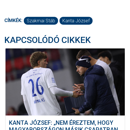
CÍMKÉK:
Szakmai Stáb
Kanta József
KAPCSOLÓDÓ CIKKEK
KANTA JÓZSEF: „NEM ÉREZTEM, HOGY
MAGYARORSZÁGON MÁSIK CSAPATBAN