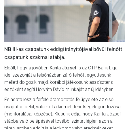
MÉRKŐZÉSEK
KLUB
GALÉRIA
SZURKOLÓI ÉLMÉNYEK
NB III-as csapatunk eddigi irányítójával bővül felnőtt
AKKREDITÁCIÓ
csapatunk szakmai stábja.
Eldőlt, hogy a jövőben
Kanta József
is az OTP Bank Liga
idei szezonját a felsőházban záró felnőtt együttesünk
mellett dolgozik majd, korábbi játékosunk asszisztens
edzőként segíti Horváth Dávid munkáját az új idényben.
Feladata lesz a felfelé áramoltatás felügyelete az első
csapaton belül, valamint a kiemelt tehetségek gondozása
(mentorálása, képzése). Klubunk célja, hogy Kanta József
stábba való belépésével további szintet lépjen azon a
téren, amiben eddig is a legkomolyabb eredményeket