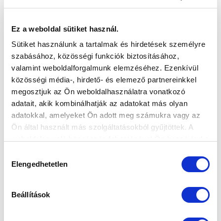
VS
Ez a weboldal sütiket használ.
MTK BUDAPEST II
SZEKSZÁRDI UFC
Sütiket használunk a tartalmak és hirdetések személyre
szabásához, közösségi funkciók biztosításához,
MTK BUDAPEST HÍRLEVÉL
valamint weboldalforgalmunk elemzéséhez. Ezenkívül
Ne maradjon le egy eseményről sem! Iratkozzon fel ingyenes
közösségi média-, hirdető- és elemező partnereinkkel
hírlevelünkre:
megosztjuk az Ön weboldalhasználatra vonatkozó
adatait, akik kombinálhatják az adatokat más olyan
adatokkal, amelyeket Ön adott meg számukra vagy az
Ön által használt más szolgáltatásokból gyűjtöttek. A
weboldalon való böngészés folytatásával Ön hozzájárul a
sütik használatához.
Hozzájárulás
Elfogadom az
Adatvédelmi tájékoztatót
!
Elengedhetetlen
kiválasztása
FELIRATKOZOM
Beállítások