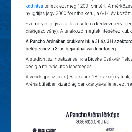
kattintva
tehetik ezt meg 1200 forintért. A mérkőzés n
nyugdíjas jegy 2000 forintba kerül, a 6-14 év közötti
Személyes jegyvásárlás esetén a kedvezmény igénybe
diákigazolvány). A találkozó megtekintéséhez klubk
A Pancho Arénában drukkereink a 3I és 3H szektoro
belépéshez a 3-as bejáratnál van lehetőség.
A stadiont szimpatizánsaink a Bicske-Csákvár-Felcsú
pedig a murvás úton lehetséges.
A vendégpénztárak (és a kapuk 18 órakor) nyitnak,
Aréna büféiben kizárólag bankkártyával lehet ezt m