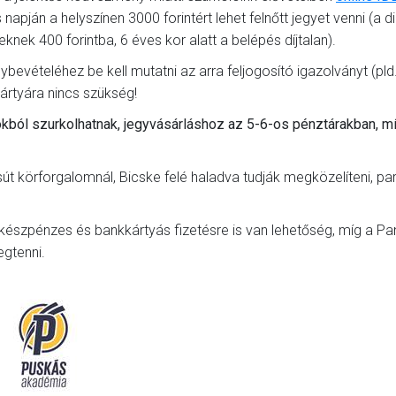
apján a helyszínen 3000 forintért lehet felnőtt jegyet venni (a d
eknek 400 forintba, 6 éves kor alatt a belépés díjtalan).
vételéhez be kell mutatni az arra feljogosító igazolványt (pld
ártyára nincs szükség!
kból szurkolhatnak, jegyvásárláshoz az 5-6-os pénztárakban, m
t körforgalomnál, Bicske felé haladva tudják megközelíteni, par
 készpénzes és bankkártyás fizetésre is van lehetőség, míg a P
egtenni.