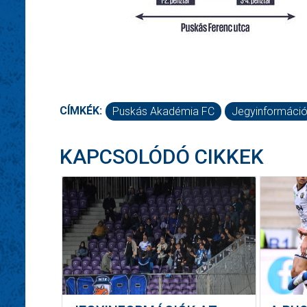
CÍMKÉK:
Puskás Akadémia FC
Jegyinformáci
KAPCSOLÓDÓ CIKKEK