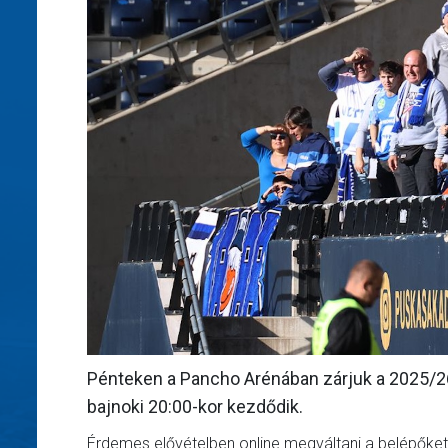
Pénteken a Pancho Arénában zárjuk a 2025/26
bajnoki 20:00-kor kezdődik.
Érdemes elővételben online megváltani a belépőket