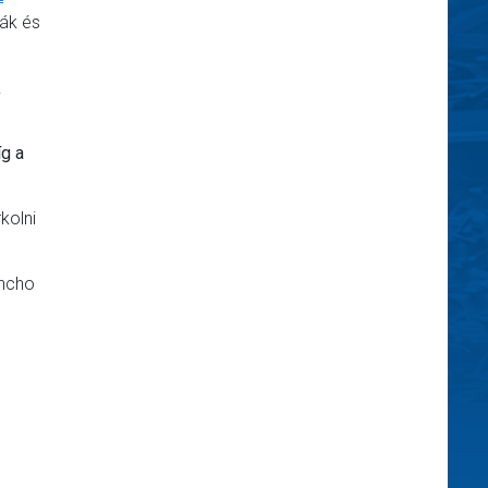
iák és
.
íg a
kolni
ancho