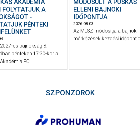
SKÁS AKADÉMIA
MÓDOSULT A PUSKÁS
N FOLYTATJUK A
ELLENI BAJNOKI
OKSÁGOT -
IDŐPONTJA
TATJUK PÉNTEKI
2026-08-03
Az MLSZ módosítja a bajnoki
NFELÜNKET
mérkőzések kezdési időpontjai
04
2027-es bajnokság 3.
jában pénteken 17:30-kor a
Akadémia FC...
SZPONZOROK