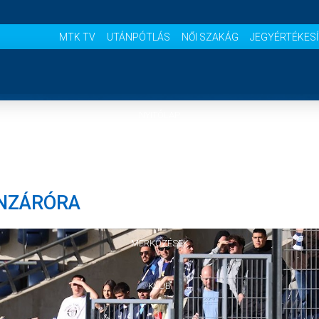
MTK TV
UTÁNPÓTLÁS
NŐI SZAKÁG
JEGYÉRTÉKES
NYITÓLAP
HÍREK
ONZÁRÓRA
CSAPATOK
MÉRKŐZÉSEK
KLUB