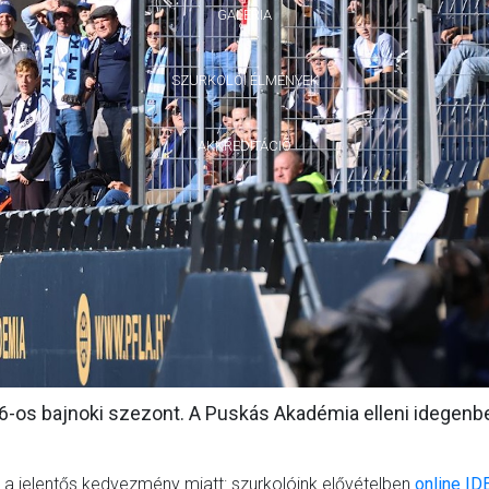
GALÉRIA
SZURKOLÓI ÉLMÉNYEK
AKKREDITÁCIÓ
-os bajnoki szezont. A Puskás Akadémia elleni idegenbe
 a jelentős kedvezmény miatt: szurkolóink elővételben
online ID