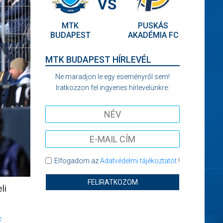
VS
MTK
PUSKÁS
BUDAPEST
AKADÉMIA FC
MTK BUDAPEST HÍRLEVÉL
Ne maradjon le egy eseményről sem!
Iratkozzon fel ingyenes hírlevelünkre:
Elfogadom az
Adatvédelmi tájékoztatót
!
FELIRATKOZOM
li
E