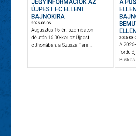
JEGYINFORMÁCIÓK AZ
A PU
ÚJPEST FC ELLENI
ELLE
BAJNOKIRA
BAJN
BEMU
2026-08-06
Augusztus 15-én, szombaton
ELLE
délután 16:30-kor az Újpest
2026-08-
A 2026-
otthonában, a Szusza Fere...
forduló
Puskás 