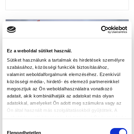
Ez a weboldal sütiket használ.
Sütiket használunk a tartalmak és hirdetések személyre
szabásához, közösségi funkciók biztosításához,
valamint weboldalforgalmunk elemzéséhez. Ezenkívül
közösségi média-, hirdető- és elemező partnereinkkel
megosztjuk az Ön weboldalhasználatra vonatkozó
HORVÁTH DÁVID: „MINDENKINEK
adatait, akik kombinálhatják az adatokat más olyan
KÖSZÖNJÜK AZ EGÉSZ ÉVBEN
adatokkal, amelyeket Ön adott meg számukra vagy az
NYÚJTOTT TÁMOGATÁST” (VIDEÓ)
Ön által használt más szolgáltatásokból gyűjtöttek. A
2023-05-22
weboldalon való böngészés folytatásával Ön hozzájárul a
Vezetőedzőnk, Horváth Dávid beszélt az idény utolsó
sütik használatához.
Hozzájárulás
meccséről, a fiatalok szerep...
Elengedhetetlen
kiválasztása