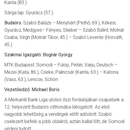
Kanta (83.)
Sárga lap: Gyurácz (57.)
Budaörs:
Szabó Balázs – Menyhárt (Pethő, 69.), Kékesi,
Gyurácz, Medgyes– Fényes, Stieber – Szabó Bálint, Molnár
Csaba, Végh (Molnár Tibor, 45.) – Szabó Levente (Horváth,
45.)
Szakmai Igazgató: Bognár György
MTK Budapest: Somodi – Fülöp, Pintér, Varju, Deutsch –
Mezei (Kata, 86.), Cseke, Palincsár (Kanta, 63.) – Katona
(Vass, 63.), Lencse, Schön
Vezetőedző: Michael Boris
A Merkantil Bank Liga utolsó őszi fordulójában csapatunk a
12. helyezett Budaörs otthonába látogatott. Az első
nagyobb lehetőség a vendégek előtt adódott: Szabó
cselezett befelé a jobb oldalról, aztán ballal lőtt, de Somodi
védeni tudott.