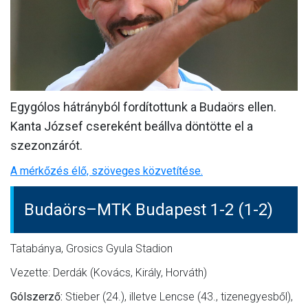
MÉRKŐZÉSEK
KLUB
GALÉRIA
SZURKOLÓI ÉLMÉNYEK
Egygólos hátrányból fordítottunk a Budaörs ellen.
Kanta József csereként beállva döntötte el a
AKKREDITÁCIÓ
szezonzárót.
A mérkőzés élő, szöveges közvetítése.
Budaörs–MTK Budapest 1-2 (1-2)
Tatabánya, Grosics Gyula Stadion
Vezette: Derdák (Kovács, Király, Horváth)
Gólszerző:
Stieber (24.), illetve Lencse (43., tizenegyesből),