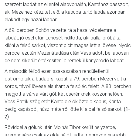
szerzett labdát az ellenfél alapvonalán, Kantához passzolt,
aki Mezeihez készített elő, a kapuba tartó labda azonban
elakadt egy hazai lábban.
A 69. percben Schön vezette rá a hazai védelemre a
labdát, jó csel után Lencsét indította, aki ballal próbálta
kilőni a felső sarkot, viszont picit magas lett a lövése. Nyolc
perccel ezután Mezei átadása után Vass adott be laposan,
de nem sikerült értékesíteni a remekül kanyarodó labdát.
A második félidő ezen szakaszában rendületlenül
ostromoltuk a budaörsi kaput: a 79. percben Mezei volt a
soros, távoli lövése elsuhant a felsőléc felett. A 83. percben
megjött a várva-várt gól, két cserénknek köszönhetően.
Vass Patrik szögletét Kanta elé öklözte a kapus, Kanta
pedig kapásból, húsz méterről lőtte ki a bal felső sarkot.
(1-
2)
Röviddel a gólunk után Molnár Tibor került helyzetbe,
szerencsére csak az oldalhálót tudta megrezgetni a jobb