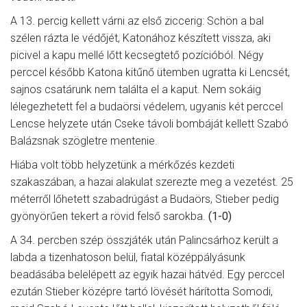
A 13. percig kellett várni az első ziccerig: Schön a bal
szélen rázta le védőjét, Katonához készített vissza, aki
picivel a kapu mellé lőtt kecsegtető pozícióból. Négy
perccel később Katona kitűnő ütemben ugratta ki Lencsét,
sajnos csatárunk nem találta el a kaput. Nem sokáig
lélegezhetett fel a budaörsi védelem, ugyanis két perccel
Lencse helyzete után Cseke távoli bombáját kellett Szabó
Balázsnak szögletre mentenie.
Hiába volt több helyzetünk a mérkőzés kezdeti
szakaszában, a hazai alakulat szerezte meg a vezetést. 25
méterről lőhetett szabadrúgást a Budaörs, Stieber pedig
gyönyörűen tekert a rövid felső sarokba.
(1-0)
A 34. percben szép összjáték után Palincsárhoz került a
labda a tizenhatoson belül, fiatal középpályásunk
beadásába belelépett az egyik hazai hátvéd. Egy perccel
ezután Stieber középre tartó lövését hárította Somodi,