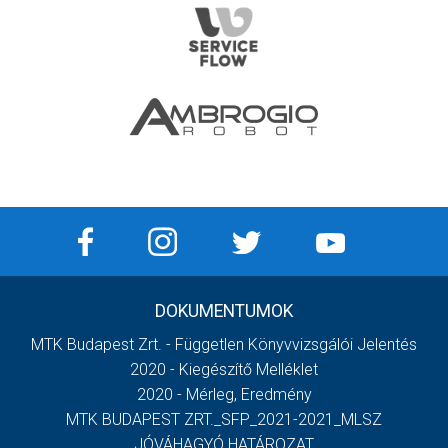
DOKUMENTUMOK
MTK Budapest Zrt. - Független Könyvvizsgálói Jelentés
2020 - Kiegészítő Melléklet
2020 - Mérleg, Eredmény
MTK BUDAPEST ZRT._SFP_2021-2021_MLSZ
JÓVÁHAGYÓ HATÁROZAT