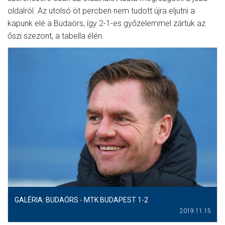
oldalról. Az utolsó öt percben nem tudott újra eljutni a
kapunk elé a Budaörs, így 2-1-es győzelemmel zártuk az
őszi szezont, a tabella élén.
GALÉRIA: BUDAÖRS - MTK BUDAPEST 1-2
2019.11.15