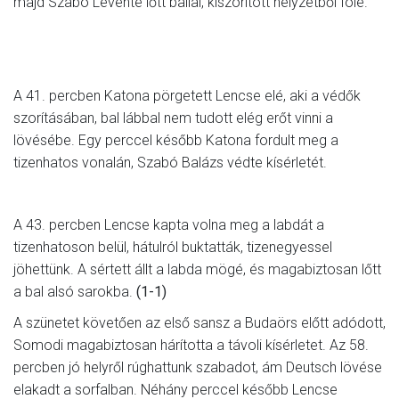
majd Szabó Levente lőtt ballal, kiszorított helyzetből fölé.
A 41. percben Katona pörgetett Lencse elé, aki a védők
szorításában, bal lábbal nem tudott elég erőt vinni a
lövésébe. Egy perccel később Katona fordult meg a
tizenhatos vonalán, Szabó Balázs védte kísérletét.
A 43. percben Lencse kapta volna meg a labdát a
tizenhatoson belül, hátulról buktatták, tizenegyessel
jöhettünk. A sértett állt a labda mögé, és magabiztosan lőtt
a bal alsó sarokba.
(1-1)
A szünetet követően az első sansz a Budaörs előtt adódott,
Somodi magabiztosan hárította a távoli kísérletet. Az 58.
percben jó helyről rúghattunk szabadot, ám Deutsch lövése
elakadt a sorfalban. Néhány perccel később Lencse