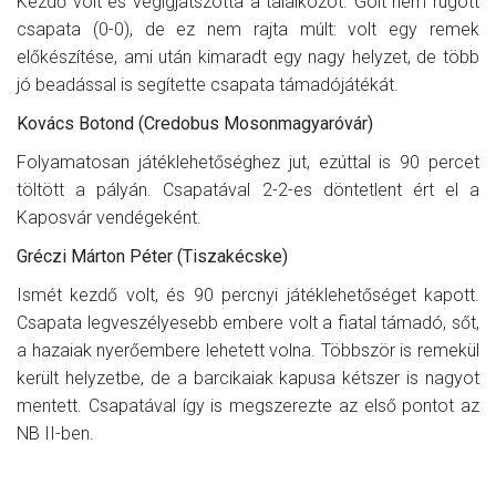
Kezdő volt és végigjátszotta a találkozót. Gólt nem rúgott
csapata (0-0), de ez nem rajta múlt: volt egy remek
előkészítése, ami után kimaradt egy nagy helyzet, de több
jó beadással is segítette csapata támadójátékát.
Kovács Botond (Credobus Mosonmagyaróvár)
Folyamatosan játéklehetőséghez jut, ezúttal is 90 percet
töltött a pályán. Csapatával 2-2-es döntetlent ért el a
Kaposvár vendégeként.
Gréczi Márton Péter (Tiszakécske)
Ismét kezdő volt, és 90 percnyi játéklehetőséget kapott.
Csapata legveszélyesebb embere volt a fiatal támadó, sőt,
a hazaiak nyerőembere lehetett volna. Többször is remekül
került helyzetbe, de a barcikaiak kapusa kétszer is nagyot
mentett. Csapatával így is megszerezte az első pontot az
NB II-ben.