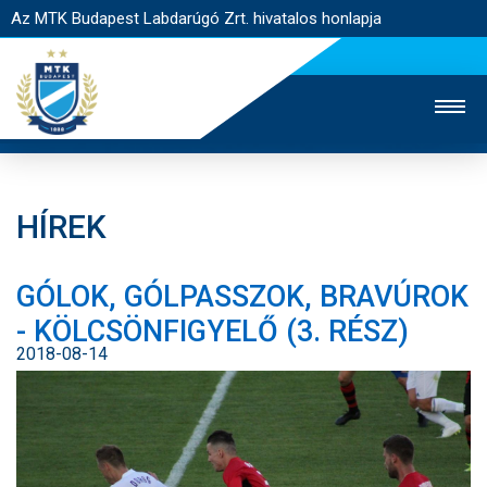
Az MTK Budapest Labdarúgó Zrt. hivatalos honlapja
HÍREK
MTK TV
UTÁNPÓTLÁS
NŐI SZAKÁG
GÓLOK, GÓLPASSZOK, BRAVÚROK
JEGYÉRTÉKESÍTÉS
WEBSHOP
STADION
- KÖLCSÖNFIGYELŐ (3. RÉSZ)
EGYESÜLET
KAPCSOLAT
2018-08-14
NYITÓLAP
HÍREK
CSAPATOK