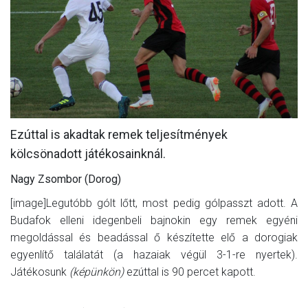
MÉRKŐZÉSEK
KLUB
GALÉRIA
SZURKOLÓI ÉLMÉNYEK
AKKREDITÁCIÓ
Ezúttal is akadtak remek teljesítmények
kölcsönadott játékosainknál.
Nagy Zsombor (Dorog)
[image]Legutóbb gólt lőtt, most pedig gólpasszt adott. A
Budafok elleni idegenbeli bajnokin egy remek egyéni
megoldással és beadással ő készítette elő a dorogiak
egyenlítő találatát (a hazaiak végül 3-1-re nyertek).
Játékosunk
(képünkön)
ezúttal is 90 percet kapott.