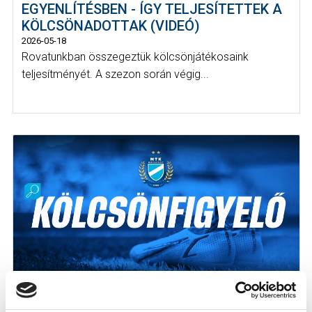
EGYENLÍTÉSBEN - ÍGY TELJESÍTETTEK A
KÖLCSÖNADOTTAK (VIDEÓ)
2026-05-18
Rovatunkban összegeztük kölcsönjátékosaink
teljesítményét. A szezon során végig...
KOVÁCS M. GÓLT LŐTT, NYOLCAN