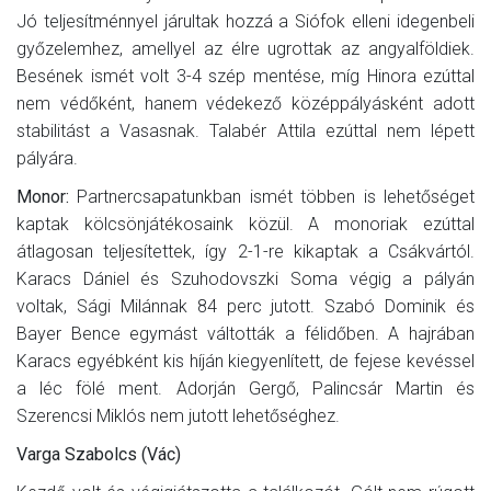
Jó teljesítménnyel járultak hozzá a Siófok elleni idegenbeli
győzelemhez, amellyel az élre ugrottak az angyalföldiek.
Besének ismét volt 3-4 szép mentése, míg Hinora ezúttal
nem védőként, hanem védekező középpályásként adott
stabilitást a Vasasnak. Talabér Attila ezúttal nem lépett
pályára.
Monor:
Partnercsapatunkban ismét többen is lehetőséget
kaptak kölcsönjátékosaink közül. A monoriak ezúttal
átlagosan teljesítettek, így 2-1-re kikaptak a Csákvártól.
Karacs Dániel és Szuhodovszki Soma végig a pályán
voltak, Sági Milánnak 84 perc jutott. Szabó Dominik és
Bayer Bence egymást váltották a félidőben. A hajrában
Karacs egyébként kis híján kiegyenlített, de fejese kevéssel
a léc fölé ment. Adorján Gergő, Palincsár Martin és
Szerencsi Miklós nem jutott lehetőséghez.
Varga Szabolcs (Vác)