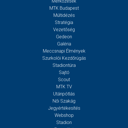
Mérkőzések
MTK Budapest
Múltidézés
Stratégia
Vezetőség
Gedeon
Galéria
Meccsnapi Élmények
Szurkolói Kezdőrúgás
Stadiontúra
Sajtó
Scout
MTK TV
Utánpótlás
Női Szakág
Jegyértékesítés
Webshop
Stadion