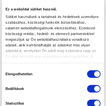
KAPTAK LEHETŐSÉGET - ÍGY
TELJESÍTETTEK A KÖLCSÖNADOTTAK
Ez a weboldal sütiket használ.
(VIDEÓ)
Sütiket használunk a tartalmak és hirdetések személyre
2026-05-11
szabásához, közösségi funkciók biztosításához,
Rovatunkban összegeztük kölcsönjátékosaink
valamint weboldalforgalmunk elemzéséhez. Ezenkívül
teljesítményét. A szezon során végig...
közösségi média-, hirdető- és elemező partnereinkkel
megosztjuk az Ön weboldalhasználatra vonatkozó
adatait, akik kombinálhatják az adatokat más olyan
adatokkal, amelyeket Ön adott meg számukra vagy az
Ön által használt más szolgáltatásokból gyűjtöttek. A
weboldalon való böngészés folytatásával Ön hozzájárul a
sütik használatához.
KÖVETKEZŐ MÉRKŐZÉS
Hozzájárulás
Elengedhetetlen
kiválasztása
2026-08-09 17:30
SÁNDOR KÁROLY LABDARÚGÓ AKADÉMIA
Beállítások
VS
Statisztikai