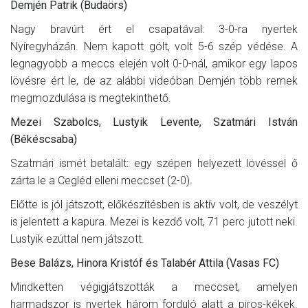
Demjén Patrik (Budaörs)
Nagy bravúrt ért el csapatával: 3-0-ra nyertek
Nyíregyházán. Nem kapott gólt, volt 5-6 szép védése. A
legnagyobb a meccs elején volt 0-0-nál, amikor egy lapos
lövésre ért le, de az alábbi videóban Demjén több remek
megmozdulása is megtekinthető.
Mezei Szabolcs, Lustyik Levente, Szatmári István
(Békéscsaba)
Szatmári ismét betalált: egy szépen helyezett lövéssel ő
zárta le a Cegléd elleni meccset (2-0).
Előtte is jól játszott, előkészítésben is aktív volt, de veszélyt
is jelentett a kapura. Mezei is kezdő volt, 71 perc jutott neki.
Lustyik ezúttal nem játszott.
Bese Balázs, Hinora Kristóf és Talabér Attila (Vasas FC)
Mindketten végigjátszották a meccset, amelyen
harmadszor is nyertek három forduló alatt a piros-kékek.