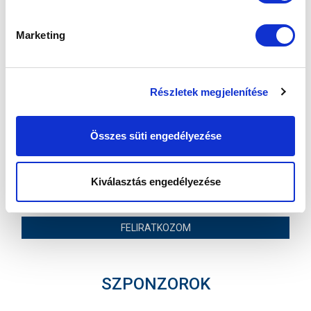
MTK BUDAPEST II
SZEKSZÁRDI UFC
Marketing
MTK BUDAPEST HÍRLEVÉL
Ne maradjon le egy eseményről sem! Iratkozzon fel ingyenes
Részletek megjelenítése
hírlevelünkre:
Összes süti engedélyezése
Kiválasztás engedélyezése
Elfogadom az
Adatvédelmi tájékoztatót
!
FELIRATKOZOM
SZPONZOROK