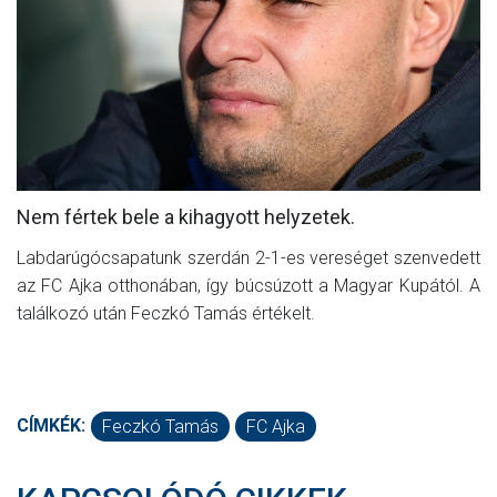
MÉRKŐZÉSEK
KLUB
GALÉRIA
SZURKOLÓI ÉLMÉNYEK
AKKREDITÁCIÓ
Nem fértek bele a kihagyott helyzetek.
Labdarúgócsapatunk szerdán 2-1-es vereséget szenvedett
az FC Ajka otthonában, így búcsúzott a Magyar Kupától. A
találkozó után Feczkó Tamás értékelt.
CÍMKÉK:
Feczkó Tamás
FC Ajka