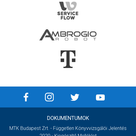
DOKUMENTUMOK
MTK Budapest Zrt. - Független Könyvvizsgálói Jelentés
2020 - Kiegészítő Melléklet