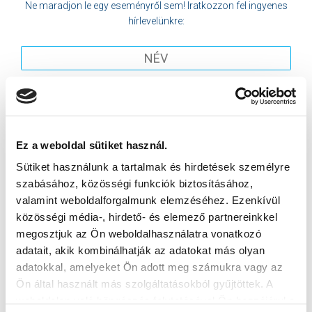
Ne maradjon le egy eseményről sem! Iratkozzon fel ingyenes
hírlevelünkre:
Elfogadom az
Adatvédelmi tájékoztatót
!
Ez a weboldal sütiket használ.
FELIRATKOZOM
Sütiket használunk a tartalmak és hirdetések személyre
szabásához, közösségi funkciók biztosításához,
valamint weboldalforgalmunk elemzéséhez. Ezenkívül
SZPONZOROK
közösségi média-, hirdető- és elemező partnereinkkel
megosztjuk az Ön weboldalhasználatra vonatkozó
adatait, akik kombinálhatják az adatokat más olyan
adatokkal, amelyeket Ön adott meg számukra vagy az
Ön által használt más szolgáltatásokból gyűjtöttek. A
weboldalon való böngészés folytatásával Ön hozzájárul a