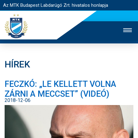
Az MTK Budapest Labdarúgó Zrt. hivatalos honlapja
HÍREK
MTK TV
UTÁNPÓTLÁS
NŐI SZAKÁG
FECZKÓ: „LE KELLETT VOLNA
JEGYÉRTÉKESÍTÉS
WEBSHOP
STADION
ZÁRNI A MECCSET” (VIDEÓ)
EGYESÜLET
KAPCSOLAT
2018-12-06
NYITÓLAP
HÍREK
CSAPATOK