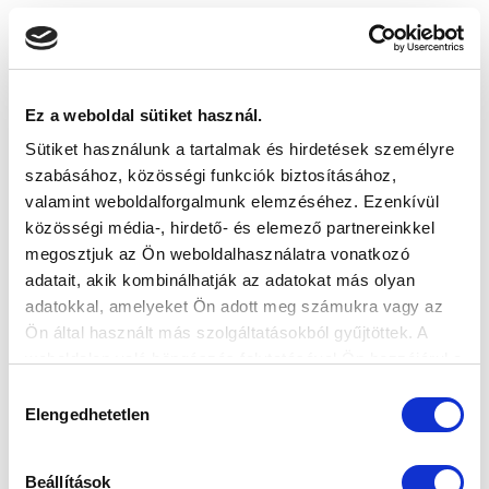
2026-08-09 17:30
SÁNDOR KÁROLY LABDARÚGÓ AKADÉMIA
VS
Ez a weboldal sütiket használ.
Sütiket használunk a tartalmak és hirdetések személyre
szabásához, közösségi funkciók biztosításához,
MTK BUDAPEST II
SZEKSZÁRDI UFC
valamint weboldalforgalmunk elemzéséhez. Ezenkívül
közösségi média-, hirdető- és elemező partnereinkkel
MTK BUDAPEST HÍRLEVÉL
megosztjuk az Ön weboldalhasználatra vonatkozó
Ne maradjon le egy eseményről sem! Iratkozzon fel ingyenes
adatait, akik kombinálhatják az adatokat más olyan
hírlevelünkre:
adatokkal, amelyeket Ön adott meg számukra vagy az
Ön által használt más szolgáltatásokból gyűjtöttek. A
weboldalon való böngészés folytatásával Ön hozzájárul a
sütik használatához.
Hozzájárulás
Elengedhetetlen
kiválasztása
Elfogadom az
Adatvédelmi tájékoztatót
!
Beállítások