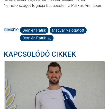
Németországot fogadja Budapesten, a Puskás Arénában.
CÍMKÉK:
Demjén Patrik
Magyar Válogatott
Demjén Patrik
KAPCSOLÓDÓ CIKKEK