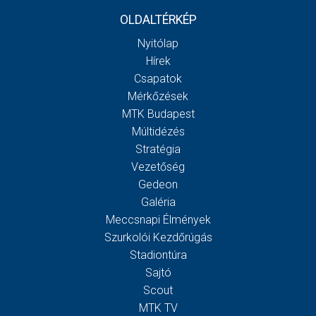
OLDALTÉRKÉP
Nyitólap
Hírek
Csapatok
Mérkőzések
MTK Budapest
Múltidézés
Stratégia
Vezetőség
Gedeon
Galéria
Meccsnapi Élmények
Szurkolói Kezdőrúgás
Stadiontúra
Sajtó
Scout
MTK TV