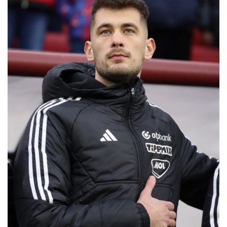
MÉRKŐZÉSEK
KLUB
GALÉRIA
SZURKOLÓI ÉLMÉNYEK
AKKREDITÁCIÓ