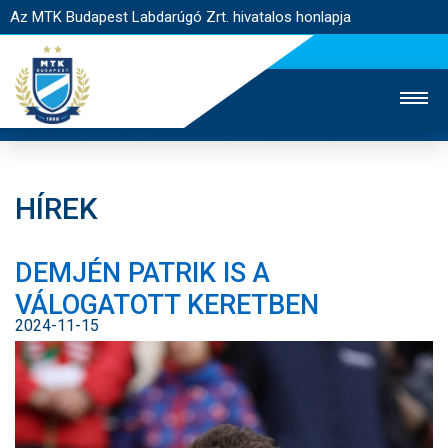
Az MTK Budapest Labdarúgó Zrt. hivatalos honlapja
HÍREK
MTK TV
UTÁNPÓTLÁS
NŐI SZAKÁG
DEMJÉN PATRIK IS A
JEGYÉRTÉKESÍTÉS
WEBSHOP
STADION
VÁLOGATOTT KERETBEN
EGYESÜLET
KAPCSOLAT
2024-11-15
NYITÓLAP
HÍREK
CSAPATOK