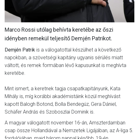
Marco Rossi utólag behívta keretébe az őszi
idényben remekül teljesítő Demjén Patrikot.
Demjén Patrik
is a válogatottal készülhet a következő
napokban, a szövetségi kapitány ugyanis sérülés miatt
váltott, és remek formában lévő kapusunkat is meghívta
keretébe.
Mint ismert, a keretnek tagja csapatkapitányunk, Kata
Mihály is, míg korábbi akadémistáink közül meghívást
kapott Balogh Botond, Bolla Bendegúz, Gera Dániel,
Schäfer András és Szoboszlai Dominik is.
A magyar válogatott november 16-án, Amszterdamban
csap össze Hollandiával a Nemzetek Ligájában, az A-liga 5.
fordulójában, majd három nappal később, 19-én