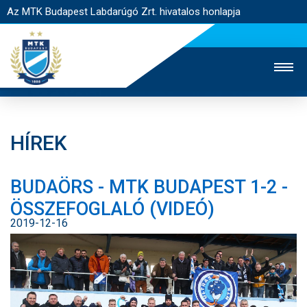
Az MTK Budapest Labdarúgó Zrt. hivatalos honlapja
HÍREK
MTK TV
UTÁNPÓTLÁS
NŐI SZAKÁG
BUDAÖRS - MTK BUDAPEST 1-2 -
JEGYÉRTÉKESÍTÉS
WEBSHOP
STADION
ÖSSZEFOGLALÓ (VIDEÓ)
EGYESÜLET
KAPCSOLAT
2019-12-16
NYITÓLAP
HÍREK
CSAPATOK