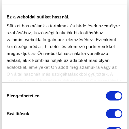
VS
Ez a weboldal sütiket használ.
MTK BUDAPEST II
SZEKSZÁRDI UFC
Sütiket használunk a tartalmak és hirdetések személyre
szabásához, közösségi funkciók biztosításához,
MTK BUDAPEST HÍRLEVÉL
valamint weboldalforgalmunk elemzéséhez. Ezenkívül
Ne maradjon le egy eseményről sem! Iratkozzon fel ingyenes
közösségi média-, hirdető- és elemező partnereinkkel
hírlevelünkre:
megosztjuk az Ön weboldalhasználatra vonatkozó
adatait, akik kombinálhatják az adatokat más olyan
adatokkal, amelyeket Ön adott meg számukra vagy az
Ön által használt más szolgáltatásokból gyűjtöttek. A
weboldalon való böngészés folytatásával Ön hozzájárul a
sütik használatához.
Hozzájárulás
Elfogadom az
Adatvédelmi tájékoztatót
!
Elengedhetetlen
kiválasztása
FELIRATKOZOM
Beállítások