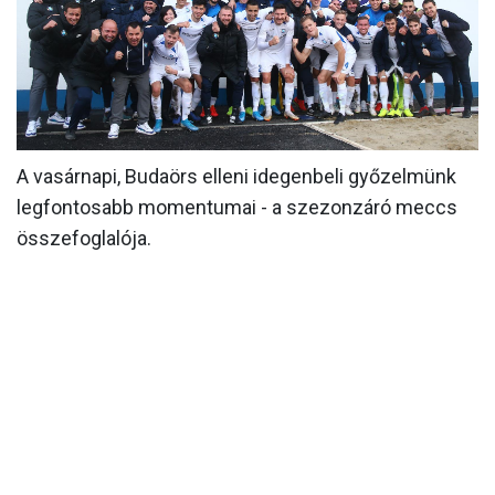
MÉRKŐZÉSEK
KLUB
GALÉRIA
SZURKOLÓI ÉLMÉNYEK
A vasárnapi, Budaörs elleni idegenbeli győzelmünk
legfontosabb momentumai - a szezonzáró meccs
AKKREDITÁCIÓ
összefoglalója.