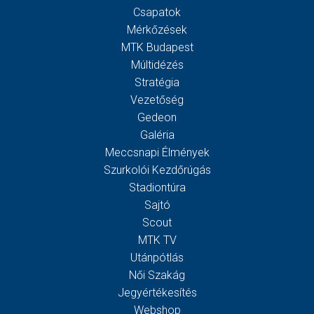
Csapatok
Mérkőzések
MTK Budapest
Múltidézés
Stratégia
Vezetőség
Gedeon
Galéria
Meccsnapi Élmények
Szurkolói Kezdőrúgás
Stadiontúra
Sajtó
Scout
MTK TV
Utánpótlás
Női Szakág
Jegyértékesítés
Webshop