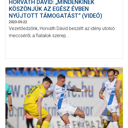
HORVÁTH DÁVID: „MINDENKINEK
KÖSZÖNJÜK AZ EGÉSZ ÉVBEN
NYÚJTOTT TÁMOGATÁST” (VIDEÓ)
2023-05-22
Vezetőedzőnk, Horváth Dávid beszélt az idény utolsó
meccséről, a fiatalok szerep...