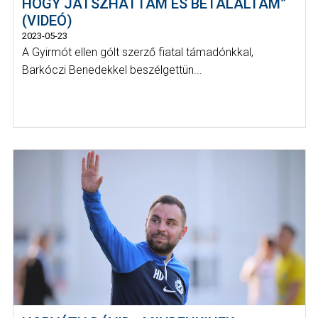
HOGY JÁTSZHATTAM ÉS BETALÁLTAM”
(VIDEÓ)
2023-05-23
A Gyirmót ellen gólt szerző fiatal támadónkkal,
Barkóczi Benedekkel beszélgettün...