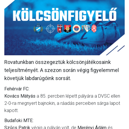
MÉRKŐZÉSEK
KLUB
GALÉRIA
SZURKOLÓI ÉLMÉNYEK
AKKREDITÁCIÓ
Rovatunkban összegeztük kölcsönjátékosaink
teljesítményét. A szezon során végig figyelemmel
követjük labdarúgóink sorsát.
Fehérvár FC:
Kovács Mátyás
a 85. percben lépett pályára a DVSC ellen
2-0-ra megnyert bajnokin, a ráadás perceiben sárga lapot
kapott.
Budafoki MTE:
Szűcs Patrik
végig a pályán volt, de
Merényi Ádám
és