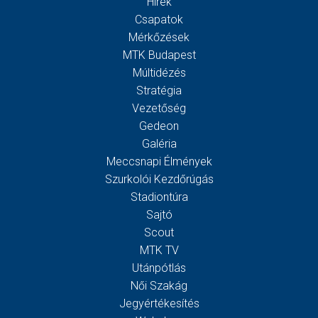
Hírek
Csapatok
Mérkőzések
MTK Budapest
Múltidézés
Stratégia
Vezetőség
Gedeon
Galéria
Meccsnapi Élmények
Szurkolói Kezdőrúgás
Stadiontúra
Sajtó
Scout
MTK TV
Utánpótlás
Női Szakág
Jegyértékesítés