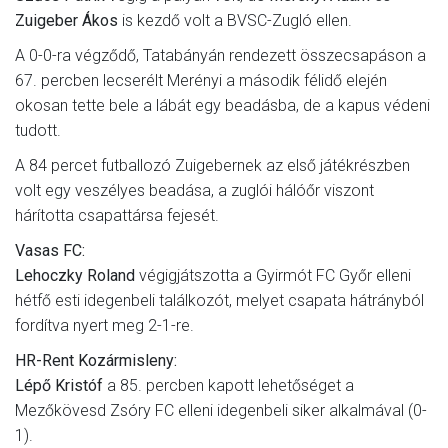
Zuigeber Ákos
is kezdő volt a BVSC-Zugló ellen.
A 0-0-ra végződő, Tatabányán rendezett összecsapáson a
67. percben lecserélt Merényi a második félidő elején
okosan tette bele a lábát egy beadásba, de a kapus védeni
tudott.
A 84 percet futballozó Zuigebernek az első játékrészben
volt egy veszélyes beadása, a zuglói hálóőr viszont
hárította csapattársa fejesét.
Vasas FC:
Lehoczky Roland
végigjátszotta a Gyirmót FC Győr elleni
hétfő esti idegenbeli találkozót, melyet csapata hátrányból
fordítva nyert meg 2-1-re.
HR-Rent Kozármisleny:
Lépő Kristóf
a 85. percben kapott lehetőséget a
Mezőkövesd Zsóry FC elleni idegenbeli siker alkalmával (0-
1).