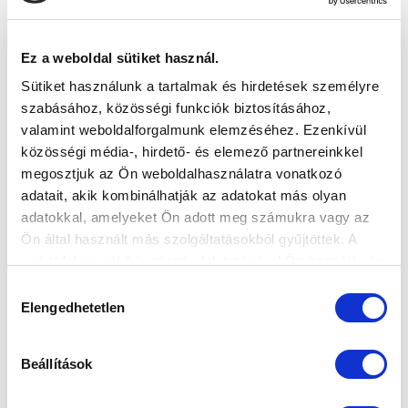
2026-08-07 17:30
ÚJ HIDEGKUTI NÁNDOR STADION
Ez a weboldal sütiket használ.
Sütiket használunk a tartalmak és hirdetések személyre
VS
szabásához, közösségi funkciók biztosításához,
valamint weboldalforgalmunk elemzéséhez. Ezenkívül
MTK BUDAPEST
PUSKÁS AKADÉMIA FC
közösségi média-, hirdető- és elemező partnereinkkel
megosztjuk az Ön weboldalhasználatra vonatkozó
MTK BUDAPEST HÍRLEVÉL
adatait, akik kombinálhatják az adatokat más olyan
adatokkal, amelyeket Ön adott meg számukra vagy az
Ne maradjon le egy eseményről sem! Iratkozzon fel ingyenes
Ön által használt más szolgáltatásokból gyűjtöttek. A
hírlevelünkre:
weboldalon való böngészés folytatásával Ön hozzájárul a
sütik használatához.
Hozzájárulás
Elengedhetetlen
kiválasztása
Beállítások
Elfogadom az
Adatvédelmi tájékoztatót
!