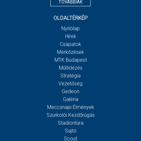
TOVÁBBIAK
OLDALTÉRKÉP
Nyitólap
Hírek
Csapatok
Mérkőzések
MTK Budapest
Múltidézés
Stratégia
Vezetőség
Gedeon
Galéria
Meccsnapi Élmények
Szurkolói Kezdőrúgás
Stadiontúra
Sajtó
Scout