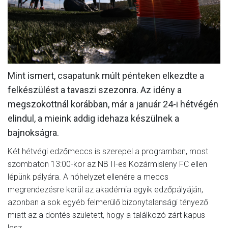
MÉRKŐZÉSEK
KLUB
GALÉRIA
Mint ismert, csapatunk múlt pénteken elkezdte a
SZURKOLÓI ÉLMÉNYEK
felkészülést a tavaszi szezonra. Az idény a
AKKREDITÁCIÓ
megszokottnál korábban, már a január 24-i hétvégén
elindul, a mieink addig idehaza készülnek a
bajnokságra.
Két hétvégi edzőmeccs is szerepel a programban, most
szombaton 13:00-kor az NB II-es Kozármisleny FC ellen
lépünk pályára. A hóhelyzet ellenére a meccs
megrendezésre kerül az akadémia egyik edzőpályáján,
azonban a sok egyéb felmerülő bizonytalansági tényező
miatt az a döntés született, hogy a találkozó zárt kapus
lesz.