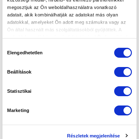
Elfogadom az
Adatvédelmi tájékoztatót
!
megosztjuk az Ön weboldalhasználatra vonatkozó
FELIRATKOZOM
adatait, akik kombinálhatják az adatokat más olyan
adatokkal, amelyeket Ön adott meg számukra vagy az
Ön által használt más szolgáltatásokból gyűjtöttek. A
SZPONZOROK
weboldalon való böngészés folytatásával Ön hozzájárul a
sütik használatához.
Hozzájárulás
Elengedhetetlen
kiválasztása
Beállítások
Statisztikai
Marketing
Részletek megjelenítése