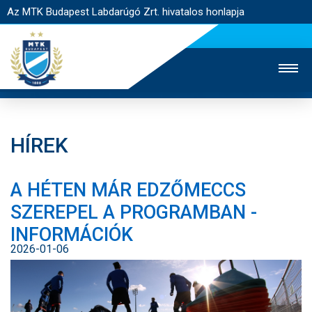
Az MTK Budapest Labdarúgó Zrt. hivatalos honlapja
HÍREK
MTK TV
UTÁNPÓTLÁS
NŐI SZAKÁG
A HÉTEN MÁR EDZŐMECCS
JEGYÉRTÉKESÍTÉS
WEBSHOP
STADION
SZEREPEL A PROGRAMBAN -
EGYESÜLET
KAPCSOLAT
INFORMÁCIÓK
2026-01-06
NYITÓLAP
HÍREK
CSAPATOK