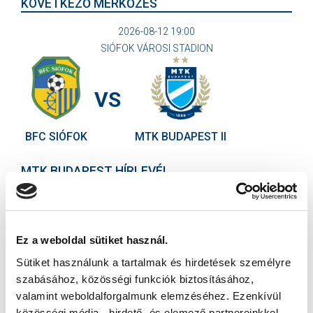
KÖVETKEZŐ MÉRKŐZÉS
2026-08-12 19:00
SIÓFOK VÁROSI STADION
VS
BFC SIÓFOK
MTK BUDAPEST II
MTK BUDAPEST HÍRLEVÉL
Ne maradjon le egy eseményről sem! Iratkozzon fel ingyenes
hírlevelünkre:
Ez a weboldal sütiket használ.
Sütiket használunk a tartalmak és hirdetések személyre
szabásához, közösségi funkciók biztosításához,
valamint weboldalforgalmunk elemzéséhez. Ezenkívül
közösségi média-, hirdető- és elemező partnereinkkel