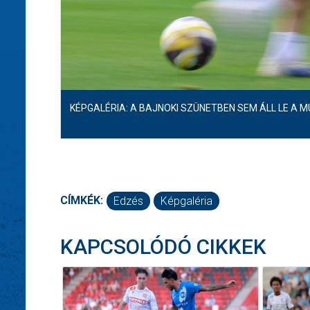
KÉPGALÉRIA: A BAJNOKI SZÜNETBEN SEM ÁLL LE A 
CÍMKÉK:
Edzés
Képgaléria
KAPCSOLÓDÓ CIKKEK