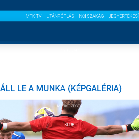
MTK TV
UTÁNPÓTLÁS
NŐI SZAKÁG
JEGYÉRTÉKES
NYITÓLAP
HÍREK
ÁLL LE A MUNKA (KÉPGALÉRIA)
CSAPATOK
MÉRKŐZÉSEK
KLUB