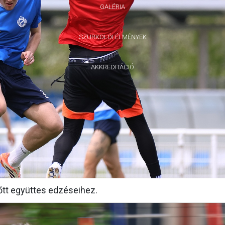
GALÉRIA
SZURKOLÓI ÉLMÉNYEK
AKKREDITÁCIÓ
nőtt együttes edzéseihez.