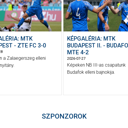
ALÉRIA: MTK
KÉPGALÉRIA: MTK
EST - ZTE FC 3-0
BUDAPEST II. - BUDAFO
MTE 4-2
28
 a Zalaegerszeg elleni
2026-07-27
Képeken NB III-as csapatunk
nyitány.
Budafok elleni bajnokija.
SZPONZOROK