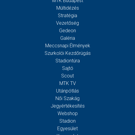
MTK Budapest
Múltidézés
Stratégia
Vezetőség
Gedeon
Galéria
Meccsnapi Élmények
Szurkolói Kezdőrúgás
Stadiontúra
Sajtó
Scout
MTK TV
Utánpótlás
Női Szakág
Jegyértékesítés
Webshop
Stadion
Egyesület