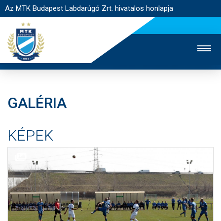
Az MTK Budapest Labdarúgó Zrt. hivatalos honlapja
GALÉRIA
MTK TV
UTÁNPÓTLÁS
NŐI SZAKÁG
KÉPEK
JEGYÉRTÉKESÍTÉS
WEBSHOP
STADION
EGYESÜLET
KAPCSOLAT
NYITÓLAP
HÍREK
CSAPATOK