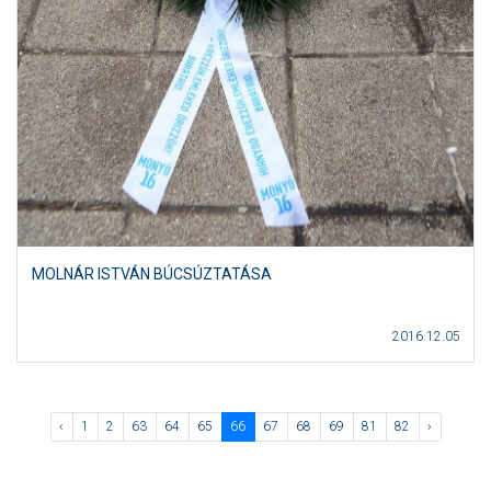
MOLNÁR ISTVÁN BÚCSÚZTATÁSA
2016.12.05
‹
1
2
63
64
65
66
67
68
69
81
82
›