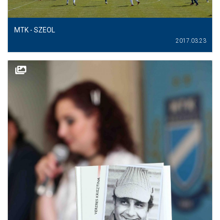
MÉRKŐZÉSEK
MTK - SZEOL
KLUB
2017.03.23
GALÉRIA
SZURKOLÓI ÉLMÉNYEK
AKKREDITÁCIÓ