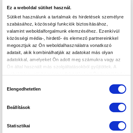
Ez a weboldal sütiket használ.
ZAVADSZKY GÁBOR EMLÉKTORNA
Sütiket használunk a tartalmak és hirdetések személyre
szabásához, közösségi funkciók biztosításához,
2016.12.27
valamint weboldalforgalmunk elemzéséhez. Ezenkívül
közösségi média-, hirdető- és elemező partnereinkkel
megosztjuk az Ön weboldalhasználatra vonatkozó
adatait, akik kombinálhatják az adatokat más olyan
adatokkal, amelyeket Ön adott meg számukra vagy az
Ön által használt más szolgáltatásokból gyűjtöttek. A
weboldalon való böngészés folytatásával Ön hozzájárul a
sütik használatához.
Hozzájárulás
Elengedhetetlen
kiválasztása
Beállítások
Statisztikai
TAMÁSI ZSOLT