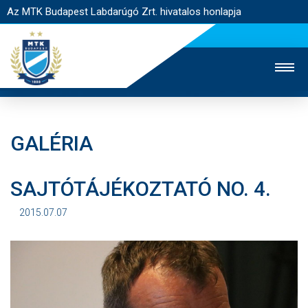
Az MTK Budapest Labdarúgó Zrt. hivatalos honlapja
GALÉRIA
MTK TV
UTÁNPÓTLÁS
NŐI SZAKÁG
SAJTÓTÁJÉKOZTATÓ NO. 4.
JEGYÉRTÉKESÍTÉS
WEBSHOP
STADION
EGYESÜLET
KAPCSOLAT
2015.07.07
NYITÓLAP
HÍREK
CSAPATOK