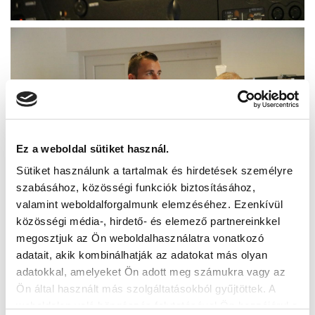
Ez a weboldal sütiket használ.
Sütiket használunk a tartalmak és hirdetések személyre
szabásához, közösségi funkciók biztosításához,
valamint weboldalforgalmunk elemzéséhez. Ezenkívül
közösségi média-, hirdető- és elemező partnereinkkel
megosztjuk az Ön weboldalhasználatra vonatkozó
adatait, akik kombinálhatják az adatokat más olyan
adatokkal, amelyeket Ön adott meg számukra vagy az
Ön által használt más szolgáltatásokból gyűjtöttek. A
weboldalon való böngészés folytatásával Ön hozzájárul a