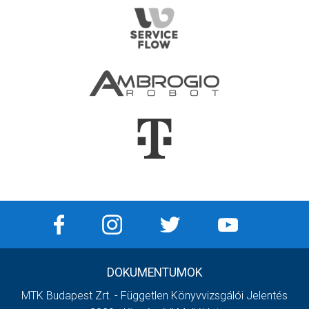
DOKUMENTUMOK
MTK Budapest Zrt. - Független Könyvvizsgálói Jelentés