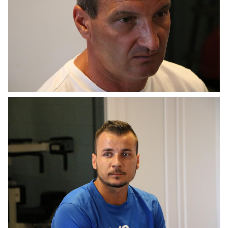
MÉRKŐZÉSEK
KLUB
GALÉRIA
SZURKOLÓI ÉLMÉNYEK
AKKREDITÁCIÓ