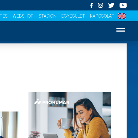
ÍTÉS
WEBSHOP
STADION
EGYESÜLET
KAPCSOLAT