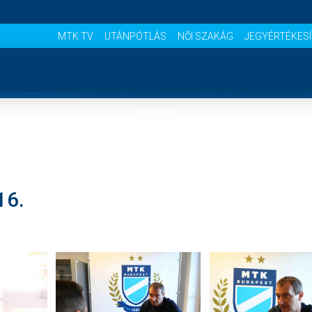
MTK TV
UTÁNPÓTLÁS
NŐI SZAKÁG
JEGYÉRTÉKES
NYITÓLAP
HÍREK
16.
CSAPATOK
MÉRKŐZÉSEK
KLUB