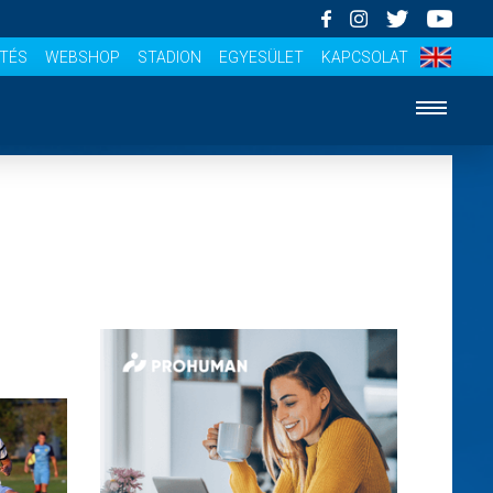
ÍTÉS
WEBSHOP
STADION
EGYESÜLET
KAPCSOLAT