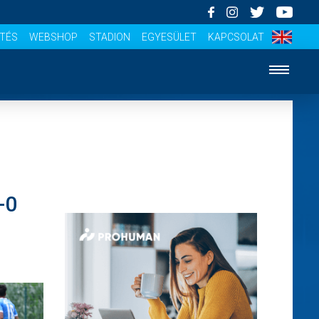
ÍTÉS
WEBSHOP
STADION
EGYESÜLET
KAPCSOLAT
-0