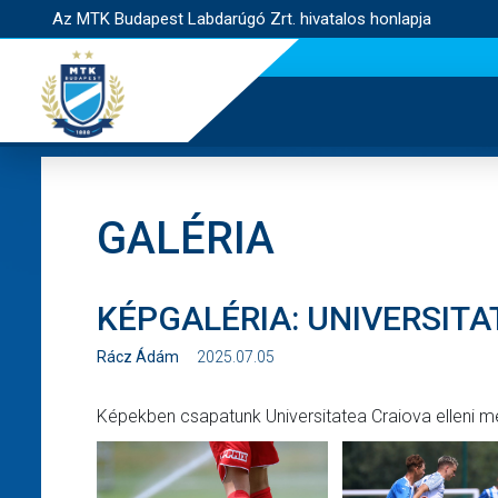
Az MTK Budapest Labdarúgó Zrt. hivatalos honlapja
GALÉRIA
KÉPGALÉRIA: UNIVERSITA
Rácz Ádám
2025.07.05
Képekben csapatunk Universitatea Craiova elleni 