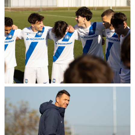
MÉRKŐZÉSEK
KLUB
GALÉRIA
SZURKOLÓI ÉLMÉNYEK
AKKREDITÁCIÓ