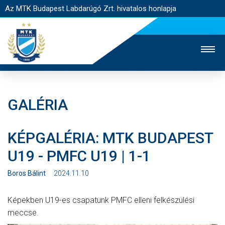
Az MTK Budapest Labdarúgó Zrt. hivatalos honlapja
GALÉRIA
MTK TV
UTÁNPÓTLÁS
NŐI SZAKÁG
KÉPGALÉRIA: MTK BUDAPEST
JEGYÉRTÉKESÍTÉS
WEBSHOP
STADION
U19 - PMFC U19 | 1-1
EGYESÜLET
KAPCSOLAT
Boros Bálint
2024.11.10
NYITÓLAP
Képekben U19-es csapatunk PMFC elleni felkészülési
HÍREK
meccse.
CSAPATOK