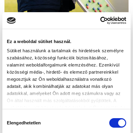
Ez a weboldal sütiket használ.
Sütiket használunk a tartalmak és hirdetések személyre
szabásához, közösségi funkciók biztosításához,
valamint weboldalforgalmunk elemzéséhez. Ezenkívül
közösségi média-, hirdető- és elemező partnereinkkel
megosztjuk az Ön weboldalhasználatra vonatkozó
adatait, akik kombinálhatják az adatokat más olyan
adatokkal, amelyeket Ön adott meg számukra vagy az
Ön által használt más szolgáltatásokból gyűjtöttek. A
weboldalon való böngészés folytatásával Ön hozzájárul a
sütik használatához.
Hozzájárulás
Elengedhetetlen
kiválasztása