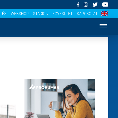
ÍTÉS
WEBSHOP
STADION
EGYESÜLET
KAPCSOLAT