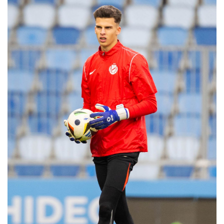
MÉRKŐZÉSEK
KLUB
GALÉRIA
SZURKOLÓI ÉLMÉNYEK
AKKREDITÁCIÓ