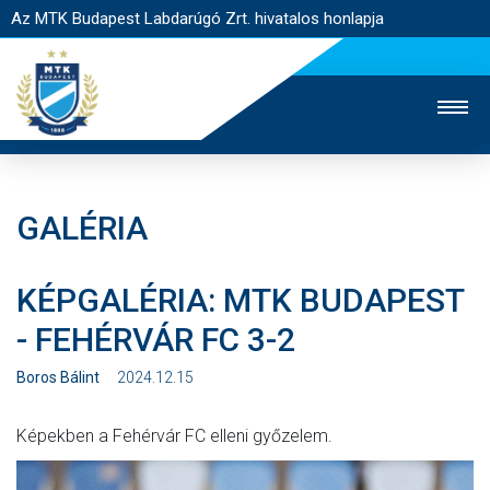
Az MTK Budapest Labdarúgó Zrt. hivatalos honlapja
GALÉRIA
MTK TV
UTÁNPÓTLÁS
NŐI SZAKÁG
KÉPGALÉRIA: MTK BUDAPEST
JEGYÉRTÉKESÍTÉS
WEBSHOP
STADION
- FEHÉRVÁR FC 3-2
EGYESÜLET
KAPCSOLAT
Boros Bálint
2024.12.15
NYITÓLAP
Képekben a Fehérvár FC elleni győzelem.
HÍREK
CSAPATOK