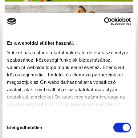
Ez a weboldal sütiket használ.
Sütiket használunk a tartalmak és hirdetések személyre
szabásához, közösségi funkciók biztosításához,
valamint weboldalforgalmunk elemzéséhez. Ezenkívül
közösségi média-, hirdető- és elemező partnereinkkel
megosztjuk az Ön weboldalhasználatra vonatkozó
adatait, akik kombinálhatják az adatokat más olyan
adatokkal, amelyeket Ön adott meg számukra vagy az
Ön által használt más szolgáltatásokból gyűjtöttek. A
weboldalon való böngészés folytatásával Ön hozzájárul a
sütik használatához.
Hozzájárulás
Elengedhetetlen
kiválasztása