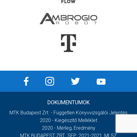
DOKUMENTUMOK
MTK Budapest Zrt. - Független Könyvvizsgálói Jelentés
2020 - Kiegészítő Melléklet
2020 - Mérleg, Eredmény
MTK BUDAPEST ZRT._SFP_2021-2021_MLSZ