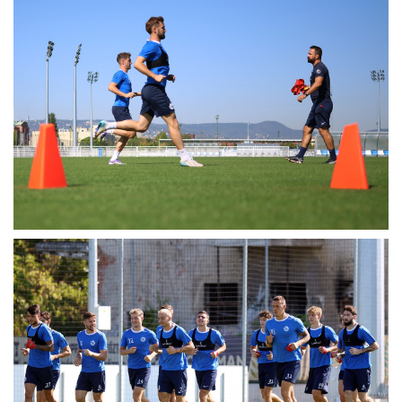
MÉRKŐZÉSEK
KLUB
GALÉRIA
SZURKOLÓI ÉLMÉNYEK
AKKREDITÁCIÓ