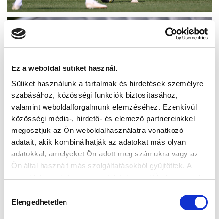
Ez a weboldal sütiket használ.
Sütiket használunk a tartalmak és hirdetések személyre
szabásához, közösségi funkciók biztosításához,
valamint weboldalforgalmunk elemzéséhez. Ezenkívül
közösségi média-, hirdető- és elemező partnereinkkel
megosztjuk az Ön weboldalhasználatra vonatkozó
adatait, akik kombinálhatják az adatokat más olyan
adatokkal, amelyeket Ön adott meg számukra vagy az
Ön által használt más szolgáltatásokból gyűjtöttek. A
weboldalon való böngészés folytatásával Ön hozzájárul a
sütik használatához.
Hozzájárulás
Elengedhetetlen
kiválasztása