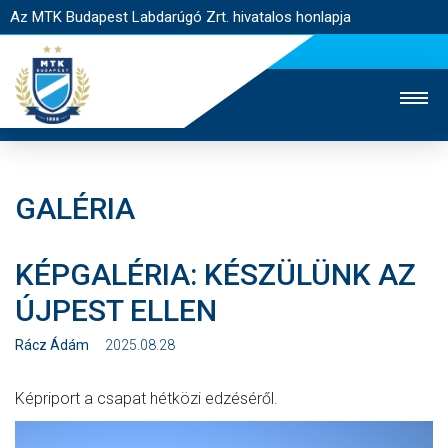
Az MTK Budapest Labdarúgó Zrt. hivatalos honlapja
GALÉRIA
MTK TV
UTÁNPÓTLÁS
NŐI SZAKÁG
KÉPGALÉRIA: KÉSZÜLÜNK AZ
JEGYÉRTÉKESÍTÉS
WEBSHOP
STADION
ÚJPEST ELLEN
EGYESÜLET
KAPCSOLAT
Rácz Ádám
2025.08.28
NYITÓLAP
Képriport a csapat hétközi edzéséről.
HÍREK
CSAPATOK