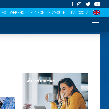
ÍTÉS
WEBSHOP
STADION
EGYESÜLET
KAPCSOLAT