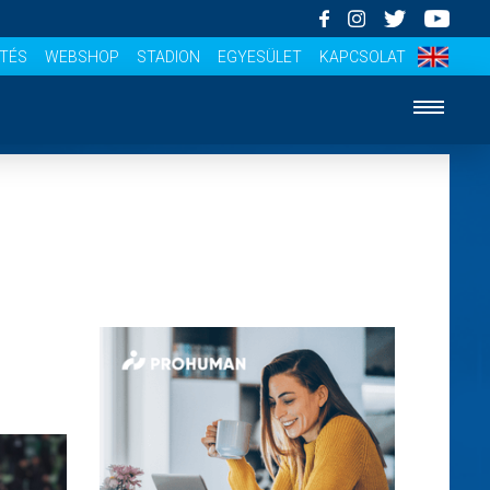
ÍTÉS
WEBSHOP
STADION
EGYESÜLET
KAPCSOLAT