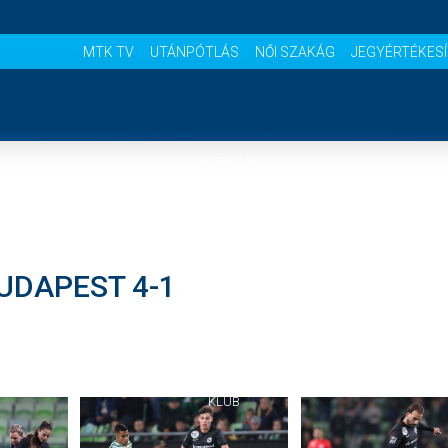
MTK TV
UTÁNPÓTLÁS
NŐI SZAKÁG
JEGYÉRTÉKES
NYITÓLAP
HÍREK
BUDAPEST 4-1
CSAPATOK
MÉRKŐZÉSEK
KLUB